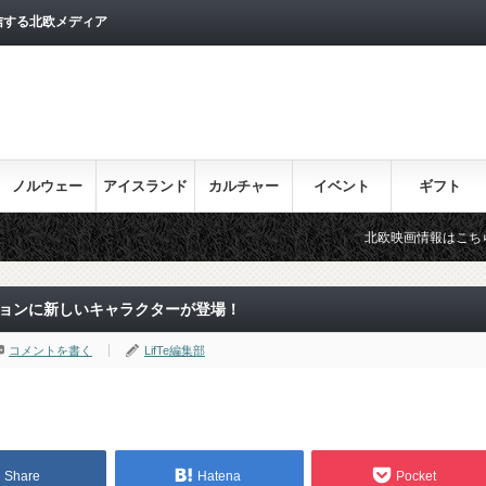
信する北欧メディア
ノルウェー
アイスランド
カルチャー
イベント
ギフト
北欧映画情報はこちら♪
ションに新しいキャラクターが登場！
コメントを書く
LifTe編集部
Share
Hatena
Pocket