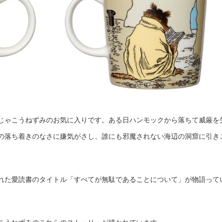
じゃこうねずみのお気に入りです。ある日ハンモックから落ちて威厳を
の落ち着きのなさに嫌気がさし、誰にも邪魔されない海辺の洞窟に引き
れた愛読書のタイトル「すべてが無駄であることについて」が物語って