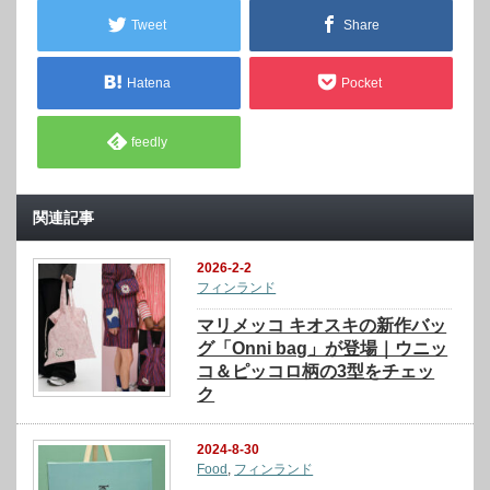
Tweet
Share
Hatena
Pocket
feedly
関連記事
2026-2-2
フィンランド
マリメッコ キオスキの新作バッ
グ「Onni bag」が登場｜ウニッ
コ＆ピッコロ柄の3型をチェッ
ク
2024-8-30
Food
,
フィンランド