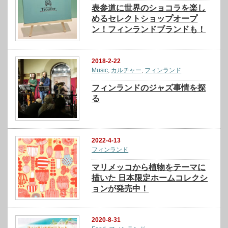
表参道に世界のショコラを楽し
めるセレクトショップオープ
ン！フィンランドブランドも！
2018-2-22
Music
,
カルチャー
,
フィンランド
フィンランドのジャズ事情を探
る
2022-4-13
フィンランド
マリメッコから植物をテーマに
描いた 日本限定ホームコレクシ
ョンが発売中！
2020-8-31