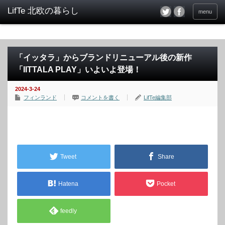
menu
「イッタラ」からブランドリニューアル後の新作
「IITTALA PLAY」いよいよ登場！
2024-3-24
フィンランド
コメントを書く
LifTe編集部
Tweet
Share
Hatena
Pocket
feedly