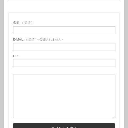
名前
( 必須 )
E-MAIL
( 必須 ) - 公開されません -
URL