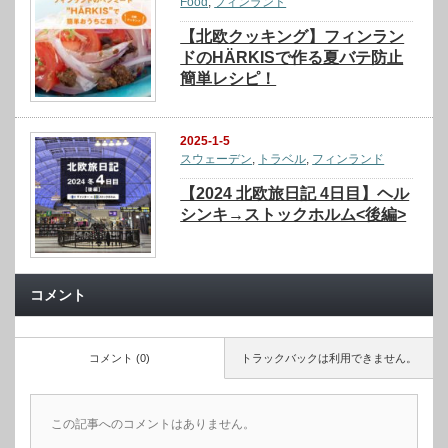
Food
,
フィンランド
【北欧クッキング】フィンラン
ドのHÄRKISで作る夏バテ防止
簡単レシピ！
2025-1-5
スウェーデン
,
トラベル
,
フィンランド
【2024 北欧旅日記 4日目】ヘル
シンキ→ストックホルム<後編>
コメント
コメント (0)
トラックバックは利用できません。
この記事へのコメントはありません。