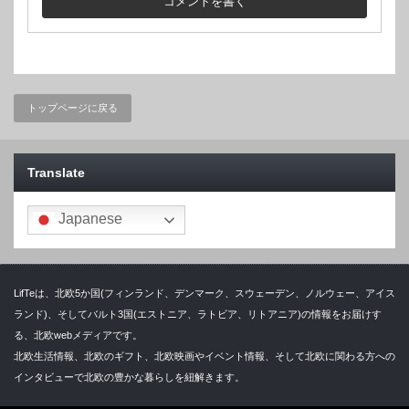
トップページに戻る
Translate
Japanese
LifTeは、北欧5か国(フィンランド、デンマーク、スウェーデン、ノルウェー、アイス
ランド)、そしてバルト3国(エストニア、ラトビア、リトアニア)の情報をお届けす
る、北欧webメディアです。
北欧生活情報、北欧のギフト、北欧映画やイベント情報、そして北欧に関わる方への
インタビューで北欧の豊かな暮らしを紐解きます。