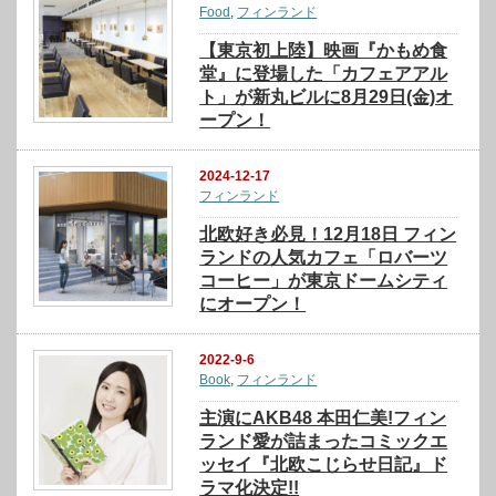
Food
,
フィンランド
【東京初上陸】映画『かもめ食
堂』に登場した「カフェアアル
ト」が新丸ビルに8月29日(金)オ
ープン！
2024-12-17
フィンランド
北欧好き必見！12月18日 フィン
ランドの人気カフェ「ロバーツ
コーヒー」が東京ドームシティ
にオープン！
2022-9-6
Book
,
フィンランド
主演にAKB48 本田仁美!フィン
ランド愛が詰まったコミックエ
ッセイ『北欧こじらせ日記』ド
ラマ化決定!!