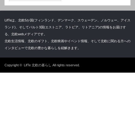
LifTeは、北欧5か国(フィンランド、デンマーク、スウェーデン、ノルウェー、アイス
ランド)、そしてバルト3国(エストニア、ラトビア、リトアニア)の情報をお届けす
る、北欧webメディアです。
北欧生活情報、北欧のギフト、北欧映画やイベント情報、そして北欧に関わる方への
インタビューで北欧の豊かな暮らしを紐解きます。
Copyright ©
LifTe 北欧の暮らし
All rights reserved.