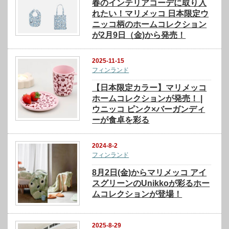
春のインテリアコーデに取り入
れたい！マリメッコ 日本限定ウ
ニッコ柄のホームコレクション
が2月9日（金)から発売！
2025-11-15
フィンランド
【日本限定カラー】マリメッコ
ホームコレクションが発売！ |
ウニッコ ピンク×バーガンディ
ーが食卓を彩る
2024-8-2
フィンランド
8月2日(金)からマリメッコ アイ
スグリーンのUnikkoが彩るホー
ムコレクションが登場！
2025-8-29