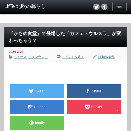
menu
『かもめ食堂』で登場した「カフェ・ウルスラ」が変
わっちゃう？
2024-3-29
ニュース
,
フィンランド
コメントを書く
LifTe編集部
Tweet
Share
Hatena
Pocket
1
feedly