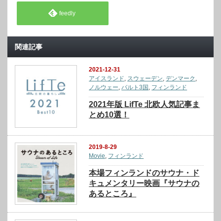
feedly
関連記事
2021-12-31
アイスランド
,
スウェーデン
,
デンマーク
,
ノルウェー
,
バルト3国
,
フィンランド
2021年版 LifTe 北欧人気記事ま
とめ10選！
2019-8-29
Movie
,
フィンランド
本場フィンランドのサウナ・ド
キュメンタリー映画『サウナの
あるところ』