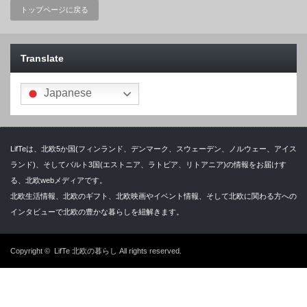
トップページに戻る
Translate
Japanese
LifTeは、北欧5か国(フィンランド、デンマーク、スウェーデン、ノルウェー、アイス
ランド)、そしてバルト3国(エストニア、ラトビア、リトアニア)の情報をお届けす
る、北欧webメディアです。
北欧生活情報、北欧のギフト、北欧映画やイベント情報、そして北欧に関わる方への
インタビューで北欧の豊かな暮らしを紐解きます。
Copyright ©
LifTe 北欧の暮らし
All rights reserved.