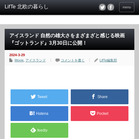
menu
アイスランド 自然の雄大さをまざまざと感じる映画
『ゴットランド』3月30日に公開！
2024-3-29
Movie
,
アイスランド
コメントを書く
LifTe編集部
Tweet
Share
Hatena
Pocket
feedly