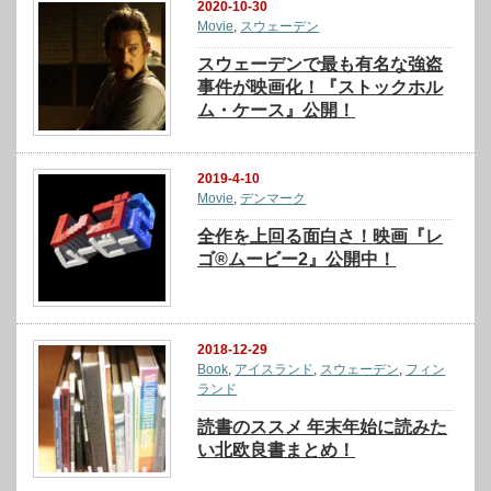
2020-10-30
Movie
,
スウェーデン
スウェーデンで最も有名な強盗
事件が映画化！『ストックホル
ム・ケース』公開！
2019-4-10
Movie
,
デンマーク
全作を上回る面白さ！映画『レ
ゴ®ムービー2』公開中！
2018-12-29
Book
,
アイスランド
,
スウェーデン
,
フィン
ランド
読書のススメ 年末年始に読みた
い北欧良書まとめ！