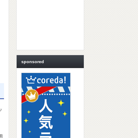
sponsored
ッ
⽤