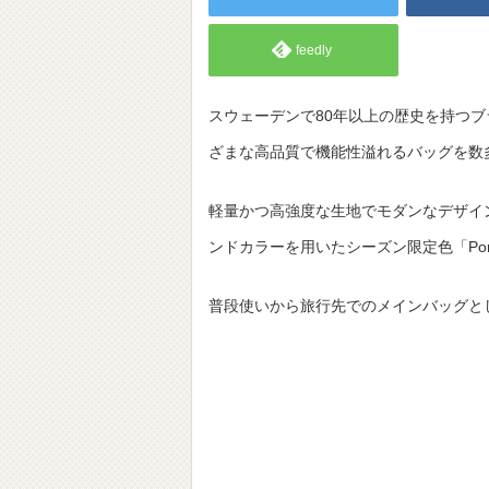
feedly
スウェーデンで80年以上の歴史を持つブ
ざまな高品質で機能性溢れるバッグを数
軽量かつ⾼強度な⽣地でモダンなデザインの人
ンドカラーを⽤いたシーズン限定⾊「Pond G
普段使いから旅行先でのメインバッグとしても