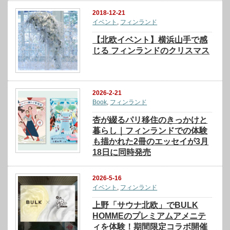
2018-12-21
イベント
,
フィンランド
【北欧イベント】横浜山手で感
じる フィンランドのクリスマス
2026-2-21
Book
,
フィンランド
杏が綴るパリ移住のきっかけと
暮らし｜フィンランドでの体験
も描かれた2冊のエッセイが3月
18日に同時発売
2026-5-16
イベント
,
フィンランド
上野「サウナ北欧」でBULK
HOMMEのプレミアムアメニテ
ィを体験！期間限定コラボ開催