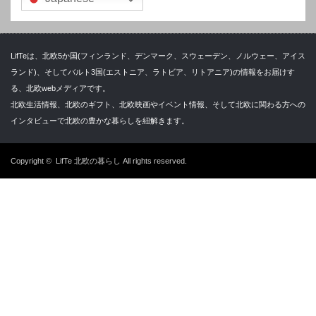
LifTeは、北欧5か国(フィンランド、デンマーク、スウェーデン、ノルウェー、アイス
ランド)、そしてバルト3国(エストニア、ラトビア、リトアニア)の情報をお届けす
る、北欧webメディアです。
北欧生活情報、北欧のギフト、北欧映画やイベント情報、そして北欧に関わる方への
インタビューで北欧の豊かな暮らしを紐解きます。
Copyright ©
LifTe 北欧の暮らし
All rights reserved.