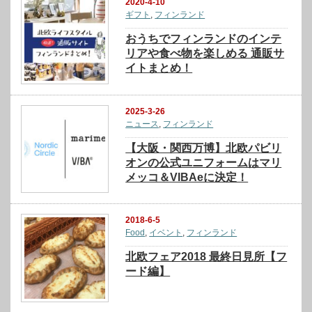
2020-4-10
ギフト
,
フィンランド
おうちでフィンランドのインテ
リアや食べ物を楽しめる 通販サ
イトまとめ！
2025-3-26
ニュース
,
フィンランド
【大阪・関西万博】北欧パビリ
オンの公式ユニフォームはマリ
メッコ＆VIBAeに決定！
2018-6-5
Food
,
イベント
,
フィンランド
北欧フェア2018 最終日見所【フ
ード編】