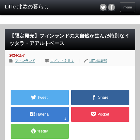
menu
【限定発売】フィンランドの大自然が生んだ特別なイ
ッタラ・アアルトベース
2024-11-7
フィンランド
コメントを書く
LifTe編集部
Tweet
Share
Hatena
Pocket
1
feedly