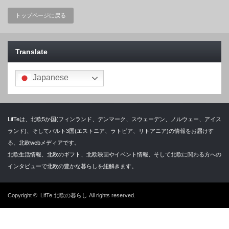
トップページに戻る
Translate
Japanese
LifTeは、北欧5か国(フィンランド、デンマーク、スウェーデン、ノルウェー、アイス
ランド)、そしてバルト3国(エストニア、ラトビア、リトアニア)の情報をお届けす
る、北欧webメディアです。
北欧生活情報、北欧のギフト、北欧映画やイベント情報、そして北欧に関わる方への
インタビューで北欧の豊かな暮らしを紐解きます。
Copyright ©
LifTe 北欧の暮らし
All rights reserved.