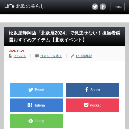
menu
松坂屋静岡店「北欧展2024」で見逃せない！担当者厳
選おすすめアイテム【北欧イベント】
2024-11-21
イベント
コメントを書く
LifTe編集部
Tweet
Share
Hatena
Pocket
feedly