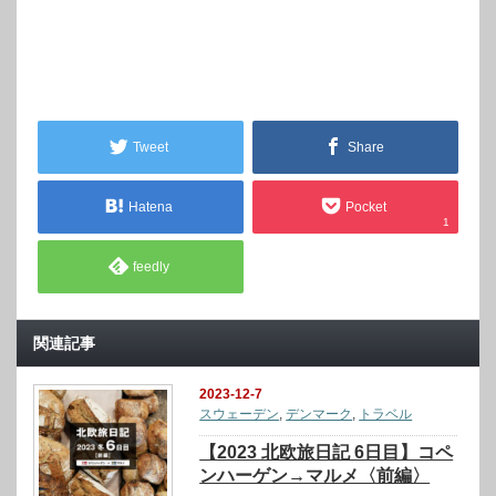
Tweet
Share
Hatena
Pocket
1
feedly
関連記事
2023-12-7
スウェーデン
,
デンマーク
,
トラベル
【2023 北欧旅日記 6日目】コペ
ンハーゲン→マルメ〈前編〉