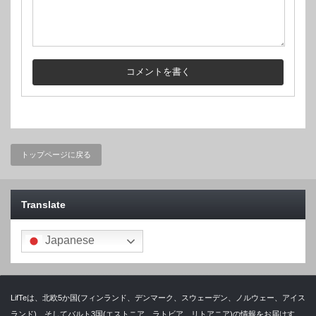
トップページに戻る
Translate
Japanese
LifTeは、北欧5か国(フィンランド、デンマーク、スウェーデン、ノルウェー、アイス
ランド)、そしてバルト3国(エストニア、ラトビア、リトアニア)の情報をお届けす