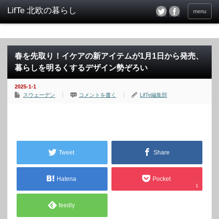
menu
春を先取り！イケアの新アイテムが1月1日から発売、
暮らしを明るくするデザイン勢ぞろい
2025-1-1
スウェーデン
コメントを書く
LifTe編集部
Tweet
Share
Hatena
Pocket
1
feedly