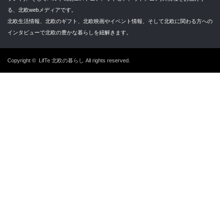
る、北欧webメディアです。
北欧生活情報、北欧のギフト、北欧映画やイベント情報、そして北欧に関わる方への
インタビューで北欧の豊かな暮らしを紐解きます。
Copyright ©
LifTe 北欧の暮らし
All rights reserved.