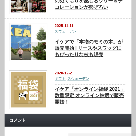
のぬくもりを感じるツリー＆デ
コレーションが勢ぞろい
2025-11-11
スウェーデン
イケアで「本物のモミの木」が
販売開始 | リースやスワッグに
もぴったりな枝も販売
2020-12-2
ギフト
,
スウェーデン
イケア「オンライン福袋 2021」
数量限定 オンライン抽選で販売
開始！
コメント