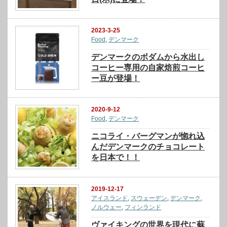
2023-3-25
Food
,
デンマーク
デンマークのボダムから水出し
コーヒー専用の自家焙煎コーヒ
ー豆が登場！
2020-9-12
Food
,
デンマーク
ニコライ・バーグマンが惚れ込
んだデンマークのチョコレート
を日本で！！
2019-12-17
アイスランド
,
スウェーデン
,
デンマーク
,
ノルウェー
,
フィンランド
ヴァイキングの世界を現代に蘇