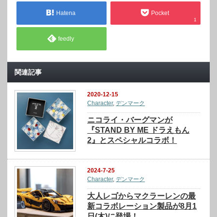
Hatena
Pocket
1
feedly
関連記事
2020-12-15
Character
,
デンマーク
ニコライ・バーグマンが
『STAND BY ME ドラえもん
2』とスペシャルコラボ！
2024-7-25
Character
,
デンマーク
大人レゴからマクラーレンの最
新コラボレーション製品が8月1
日(木)に登場！