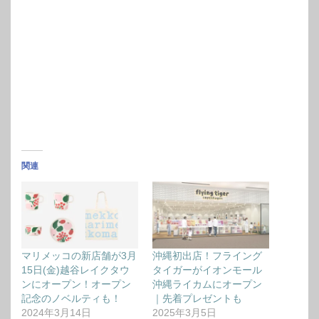
関連
マリメッコの新店舗が3月
沖縄初出店！フライング
15日(金)越谷レイクタウ
タイガーがイオンモール
ンにオープン！オープン
沖縄ライカムにオープン
記念のノベルティも！
｜先着プレゼントも
2024年3月14日
2025年3月5日