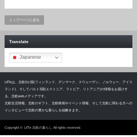
トップページに戻る
Translate
Japanese
LifTeは、北欧5か国(フィンランド、デンマーク、スウェーデン、ノルウェー、アイス
ランド)、そしてバルト3国(エストニア、ラトビア、リトアニア)の情報をお届けす
る、北欧webメディアです。
北欧生活情報、北欧のギフト、北欧映画やイベント情報、そして北欧に関わる方への
インタビューで北欧の豊かな暮らしを紐解きます。
Copyright ©
LifTe 北欧の暮らし
All rights reserved.