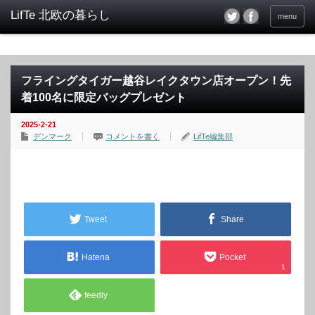
menu
フライングタイガー越谷レイクタウン店オープン！先
着100名に限定バッグプレゼント
2025-2-21
デンマーク
コメントを書く
LifTe編集部
Tweet
Share
Hatena
Pocket
1
feedly