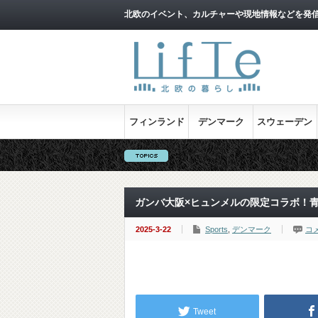
北欧のイベント、カルチャーや現地情報などを発
フィンランド
デンマーク
スウェーデン
ガンバ大阪×ヒュンメルの限定コラボ！
2025-3-22
Sports
,
デンマーク
コ
Tweet