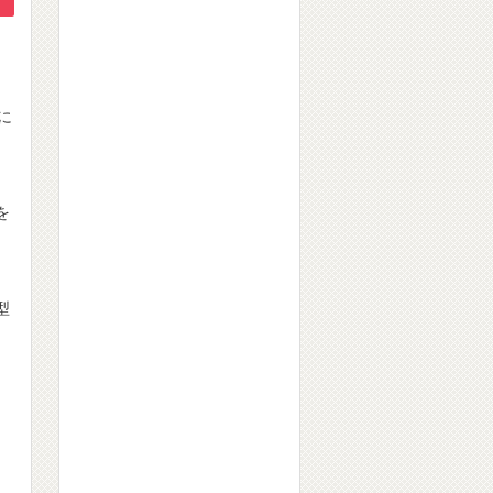
に
を
型