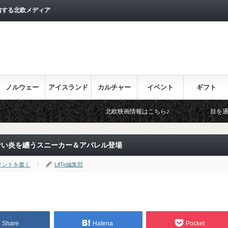
信する北欧メディア
ノルウェー
アイスランド
カルチャー
イベント
ギフト
北欧映画情報はこちら♪
目を通しておきたい北欧関
青い炎を纏うスニーカー＆アパレル登場
メントを書く
LifTe編集部
Share
Hatena
Pocket