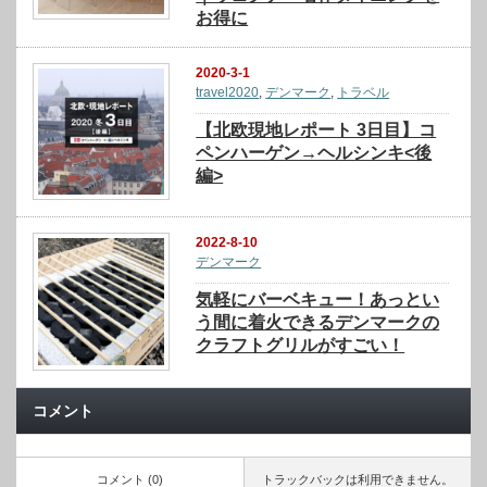
お得に
2020-3-1
travel2020
,
デンマーク
,
トラベル
【北欧現地レポート 3日目】コ
ペンハーゲン→ヘルシンキ<後
編>
2022-8-10
デンマーク
気軽にバーベキュー！あっとい
う間に着火できるデンマークの
クラフトグリルがすごい！
コメント
コメント (0)
トラックバックは利用できません。