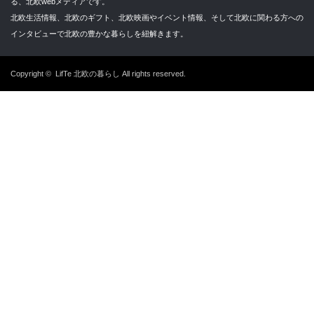
る、北欧webメディアです。
北欧生活情報、北欧のギフト、北欧映画やイベント情報、そして北欧に関わる方への
インタビューで北欧の豊かな暮らしを紐解きます。
Copyright ©
LifTe 北欧の暮らし
All rights reserved.