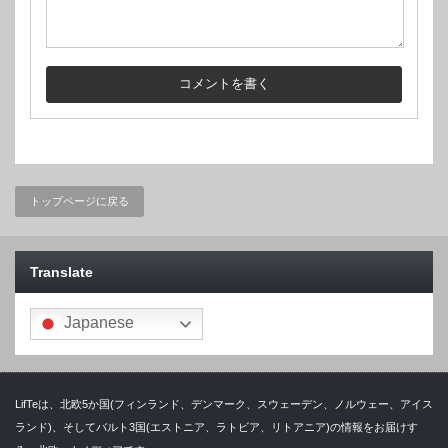
トップページに戻る
Translate
Japanese
LifTeは、北欧5か国(フィンランド、デンマーク、スウェーデン、ノルウェー、アイス
ランド)、そしてバルト3国(エストニア、ラトビア、リトアニア)の情報をお届けす