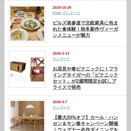
2024-10-26
Food
,
デンマーク
ビルズ表参道で北欧家具に包ま
れた食体験！秋冬新作ヴィーガ
ンメニューが魅力
2026-3-13
デンマーク
お花見や春ピクニックに！フラ
イングタイガーの「ピクニック
セット」が2週間限定お試しプ
ライスで発売
2026-4-7
デンマーク
【最大20%オフ】カール・ハン
セン＆サン春キャンペーン開催
｜ウェグナー名作ダイニングを