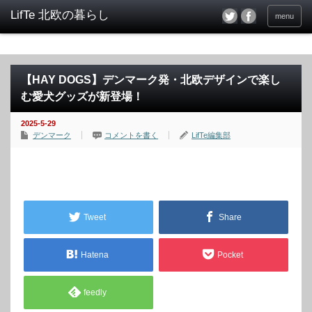
menu
【HAY DOGS】デンマーク発・北欧デザインで楽し
む愛犬グッズが新登場！
2025-5-29
デンマーク
コメントを書く
LifTe編集部
Tweet
Share
Hatena
Pocket
feedly