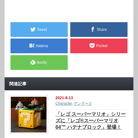
Tweet
Share
Hatena
Pocket
feedly
関連記事
2021-9-13
Character
,
デンマーク
「レゴ スーパーマリオ」シリー
ズに「レゴ®スーパーマリオ
64™ ハテナブロック」登場！