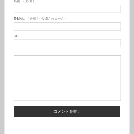
名前
( 必須 )
E-MAIL
( 必須 ) - 公開されません -
URL