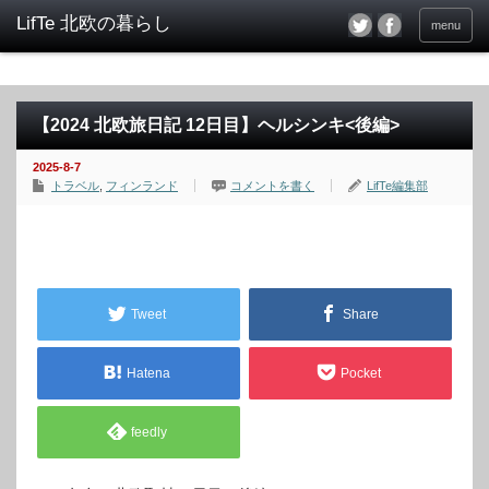
menu
【2024 北欧旅日記 12日目】ヘルシンキ<後編>
2025-8-7
トラベル
,
フィンランド
コメントを書く
LifTe編集部
Tweet
Share
Hatena
Pocket
feedly