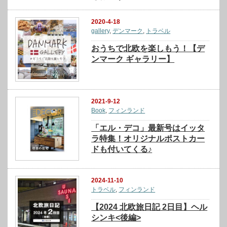
2020-4-18
gallery
,
デンマーク
,
トラベル
おうちで北欧を楽しもう！【デ
ンマーク ギャラリー】
2021-9-12
Book
,
フィンランド
「エル・デコ」最新号はイッタ
ラ特集！オリジナルポストカー
ドも付いてくる♪
2024-11-10
トラベル
,
フィンランド
【2024 北欧旅日記 2日目】ヘル
シンキ<後編>