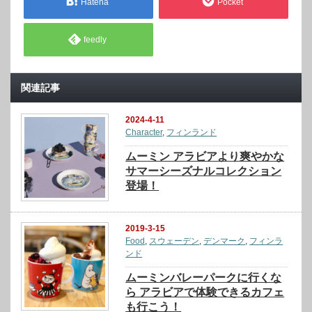
Hatena
Pocket
feedly
関連記事
2024-4-11
Character
,
フィンランド
ムーミン アラビアより爽やかな
サマーシーズナルコレクション
登場！
2019-3-15
Food
,
スウェーデン
,
デンマーク
,
フィンラ
ンド
ムーミンバレーパークに行くな
ら アラビアで体験できるカフェ
も行こう！