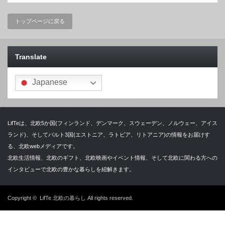
トップページに戻る
Translate
Japanese
LifTeは、北欧5か国(フィンランド、デンマーク、スウェーデン、ノルウェー、アイス
ランド)、そしてバルト3国(エストニア、ラトビア、リトアニア)の情報をお届けす
る、北欧webメディアです。
北欧生活情報、北欧のギフト、北欧映画やイベント情報、そして北欧に関わる方への
インタビューで北欧の豊かな暮らしを紐解きます。
Copyright ©
LifTe 北欧の暮らし
All rights reserved.