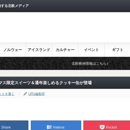
信する北欧メディア
ノルウェー
アイスランド
カルチャー
イベント
ギフト
北欧映画情報はこちら♪
目を通しておき
マス限定スイーツ＆通年楽しめるクッキー缶が登場
ントを書く
LifTe編集部
Share
Hatena
Pocket