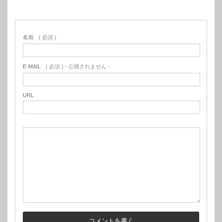
名前
( 必須 )
E-MAIL
( 必須 ) - 公開されません -
URL