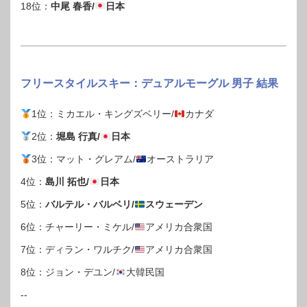
18位：
中尾 春香/
日本
フリースタイルスキー：デュアルモーグル 男子 結果
1位：ミカエル・キングズベリー/
カナダ
2位：
堀島 行真/
日本
3位：マット・グレアム/
オーストラリア
4位：
島川 拓也/
日本
5位：
バルテル・バルベリ/
スウェーデン
6位：チャーリー・ミケル/
アメリカ合衆国
7位：ディラン・ワルチク/
アメリカ合衆国
8位：ジョン・デユン/
大韓民国
--