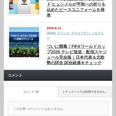
ド ヒュンメルが平和への祈りを
込めたピースユニフォームを発
表
2026-6-11
Sports
,
イベント
,
スウェーデン
,
ノルウェ
ー
ついに開幕！FIFAワールドカッ
プ2026 テレビ放送・配信スケジ
ュール完全版｜日本代表＆北欧
勢の試合 試合経過をチェック
コメント
コメント (0)
トラックバックは利用できません。
この記事へのコメントはありません。