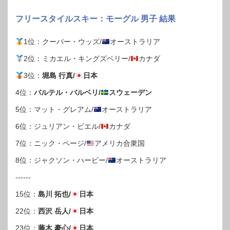
フリースタイルスキー：モーグル 男子 結果
1位：クーパー・ウッズ/
オーストラリア
2位：ミカエル・キングズベリー/
カナダ
3位：
堀島 行真/
日本
4位：
バルテル・バルベリ/
スウェーデン
5位：マット・グレアム/
オーストラリア
6位：ジュリアン・ビエル/
カナダ
7位：ニック・ページ/
アメリカ合衆国
8位：ジャクソン・ハービー/
オーストラリア
------
15位：
島川 拓也/
日本
22位：
西沢 岳人/
日本
23位：
藤木 豪心/
日本