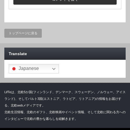
トップページに戻る
Translate
Japanese
LifTeは、北欧5か国(フィンランド、デンマーク、スウェーデン、ノルウェー、アイス
ランド)、そしてバルト3国(エストニア、ラトビア、リトアニア)の情報をお届けす
る、北欧webメディアです。
北欧生活情報、北欧のギフト、北欧映画やイベント情報、そして北欧に関わる方への
インタビューで北欧の豊かな暮らしを紐解きます。