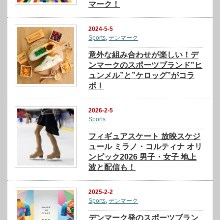
マーク！
2024-5-5
Sports
,
デンマーク
意外な組み合わせが楽しい！デ
ンマークのスポーツブランド”ヒ
ュンメル”と”ケロッグ”がコラ
ボ！
2026-2-5
Sports
フィギュアスケート 放映スケジ
ュール ミラノ・コルティナ オリ
ンピック2026 男子・女子 地上
波と配信も！
2025-2-2
Sports
,
デンマーク
デンマーク発のスポーツブラン