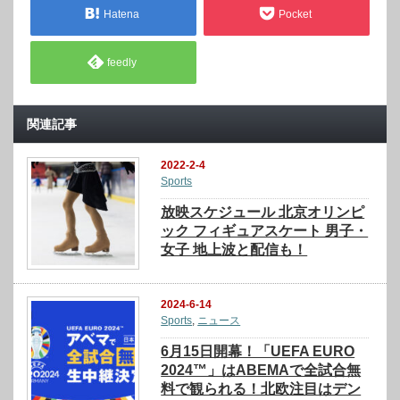
Hatena
Pocket
feedly
関連記事
2022-2-4
Sports
放映スケジュール 北京オリンピ
ック フィギュアスケート 男子・
女子 地上波と配信も！
2024-6-14
Sports
,
ニュース
6月15日開幕！「UEFA EURO
2024™」はABEMAで全試合無
料で観られる！北欧注目はデン