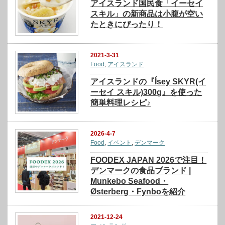
アイスランド国民食「イーセイ
スキル」の新商品は小腹が空い
たときにぴったり！
2021-3-31
Food
,
アイスランド
アイスランドの『Ísey SKYR(イ
ーセイ スキル)300g』を使った
簡単料理レシピ♪
2026-4-7
Food
,
イベント
,
デンマーク
FOODEX JAPAN 2026で注目！
デンマークの食品ブランド |
Munkebo Seafood・
Østerberg・Fynboを紹介
2021-12-24