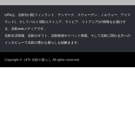
LifTeは、北欧5か国(フィンランド、デンマーク、スウェーデン、ノルウェー、アイス
ランド)、そしてバルト3国(エストニア、ラトビア、リトアニア)の情報をお届けす
る、北欧webメディアです。
北欧生活情報、北欧のギフト、北欧映画やイベント情報、そして北欧に関わる方への
インタビューで北欧の豊かな暮らしを紐解きます。
Copyright ©
LifTe 北欧の暮らし
All rights reserved.