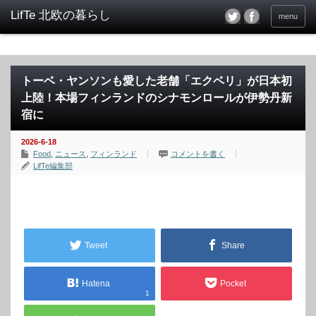
menu
トーベ・ヤンソンも愛した老舗「エクベリ」が日本初
上陸！本場フィンランドのシナモンロールが伊勢丹新
宿に
2026-6-18
Food
,
ニュース
,
フィンランド
コメントを書く
LifTe編集部
Tweet
Share
Hatena
Pocket
1