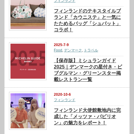
フィンランド
フィンランドのテキスタイルブ
ランド「カウニステ」と一気に
たためるバッグ「シュパット」
コラボ！
2025-7-9
Food
,
デンマーク
,
トラベル
【保存版】ミシュランガイド
2025｜デンマークの星付き・ビ
ブグルマン・グリーンスター掲
載レストラン一覧
2020-10-6
フィンランド
フィンランド大使館敷地内に完
成した「メッツァ・パビリオ
ン」の魅力をレポート！