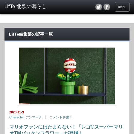
menu
LifTe編集部の記事一覧
2023-11-9
Character
,
デンマーク
コメントを書く
マリオファンにはたまらない！「レゴ®スーパーマリ
オTMパックンフラワー」が登場！