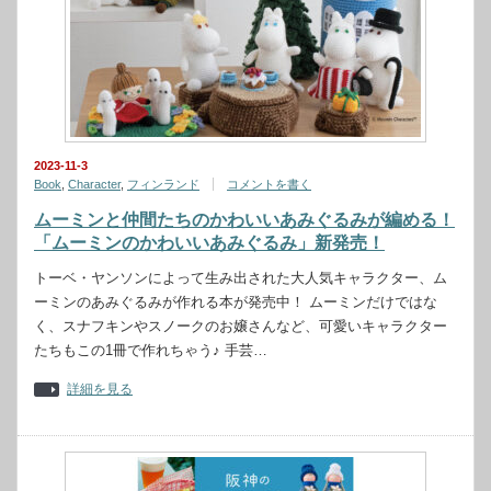
2023-11-3
Book
,
Character
,
フィンランド
コメントを書く
ムーミンと仲間たちのかわいいあみぐるみが編める！
「ムーミンのかわいいあみぐるみ」新発売！
トーベ・ヤンソンによって生み出された大人気キャラクター、ム
ーミンのあみぐるみが作れる本が発売中！ ムーミンだけではな
く、スナフキンやスノークのお嬢さんなど、可愛いキャラクター
たちもこの1冊で作れちゃう♪ 手芸…
詳細を見る