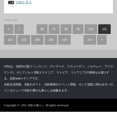
詳細を見る
PAGE NAVI
«
1
…
96
97
98
99
100
101
102
103
104
105
106
…
213
»
LifTeは、北欧5か国(フィンランド、デンマーク、スウェーデン、ノルウェー、アイス
ランド)、そしてバルト3国(エストニア、ラトビア、リトアニア)の情報をお届けす
る、北欧webメディアです。
北欧生活情報、北欧のギフト、北欧映画やイベント情報、そして北欧に関わる方への
インタビューで北欧の豊かな暮らしを紐解きます。
Copyright ©
LifTe 北欧の暮らし
All rights reserved.