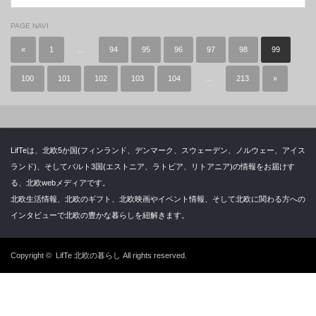
PAGE NAVI
«
1
…
94
95
96
97
98
99
100
101
102
103
104
…
213
»
LifTeは、北欧5か国(フィンランド、デンマーク、スウェーデン、ノルウェー、アイス
ランド)、そしてバルト3国(エストニア、ラトビア、リトアニア)の情報をお届けす
る、北欧webメディアです。
北欧生活情報、北欧のギフト、北欧映画やイベント情報、そして北欧に関わる方への
インタビューで北欧の豊かな暮らしを紐解きます。
Copyright ©
LifTe 北欧の暮らし
All rights reserved.