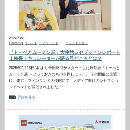
2025-7-22
Character
,
イベント
,
フィンランド
コメントを書く
『トーベとムーミン展』大使館レセプションレポート
｜館長・キュレーターが語る見どころとは？
2025年7月16日(水)より全国巡回がスタートした展覧会『トーベと
ムーミン展 ～とっておきのものを探しに～』。 その開催に先駆
け、東京・フィンランド大使館にて、メディア向けのレセプショ
ンイベントが開催されました。…
詳細を見る