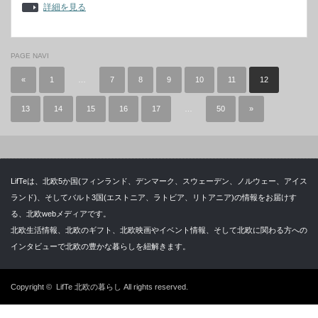
詳細を見る
PAGE NAVI
«
1
…
7
8
9
10
11
12
13
14
15
16
17
…
50
»
LifTeは、北欧5か国(フィンランド、デンマーク、スウェーデン、ノルウェー、アイス
ランド)、そしてバルト3国(エストニア、ラトビア、リトアニア)の情報をお届けす
る、北欧webメディアです。
北欧生活情報、北欧のギフト、北欧映画やイベント情報、そして北欧に関わる方への
インタビューで北欧の豊かな暮らしを紐解きます。
Copyright ©
LifTe 北欧の暮らし
All rights reserved.