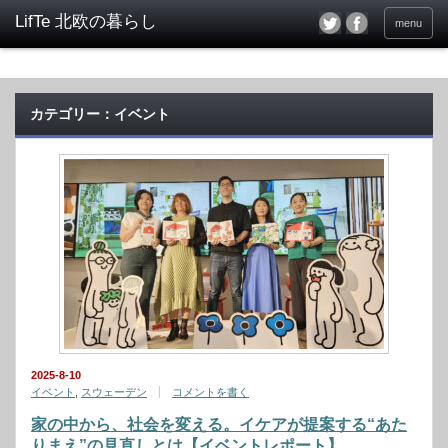
menu
カテゴリー：イベント
2025-8-10
イベント
,
スウェーデン
コメントを書く
家の中から、社会を変える。イケアが提案する“あた
りまえ”の見直しとは【イベントレポート】