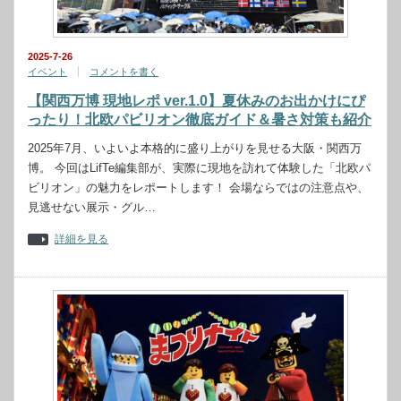
2025-7-26
イベント
コメントを書く
【関西万博 現地レポ ver.1.0】夏休みのお出かけにぴ
ったり！北欧パビリオン徹底ガイド＆暑さ対策も紹介
2025年7月、いよいよ本格的に盛り上がりを見せる大阪・関西万
博。 今回はLifTe編集部が、実際に現地を訪れて体験した「北欧パ
ビリオン」の魅力をレポートします！ 会場ならではの注意点や、
見逃せない展示・グル…
詳細を見る