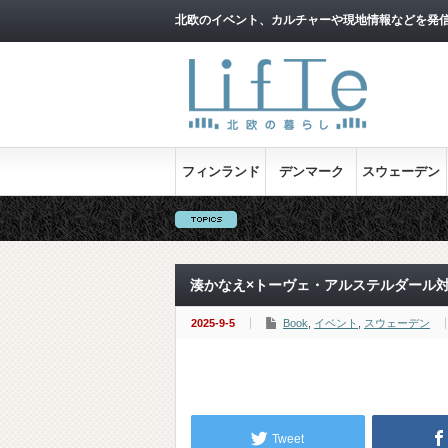
北欧のイベント、カルチャーや現地情報などを発
フィンランド
デンマーク
スウェーデン
湊かなえ×トーヴェ・アルステルダール
2025-9-5
Book
,
イベント
,
スウェーデン
Tweet