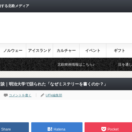
信する北欧メディア
ノルウェー
アイスランド
カルチャー
イベント
ギフト
北欧映画情報はこちら♪
目を通しておきたい北欧関連
対談｜明治大学で語られた「なぜミステリーを書くのか？」
コメントを書く
LifTe編集部
Share
Hatena
Pocket