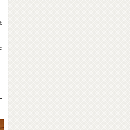
よ
に
ー