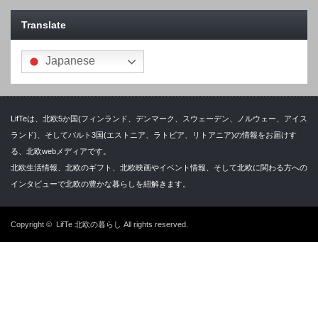
Translate
Japanese
LifTeは、北欧5か国(フィンランド、デンマーク、スウェーデン、ノルウェー、アイス
ランド)、そしてバルト3国(エストニア、ラトビア、リトアニア)の情報をお届けす
る、北欧webメディアです。
北欧生活情報、北欧のギフト、北欧映画やイベント情報、そして北欧に関わる方への
インタビューで北欧の豊かな暮らしを紐解きます。
Copyright ©
LifTe 北欧の暮らし
All rights reserved.