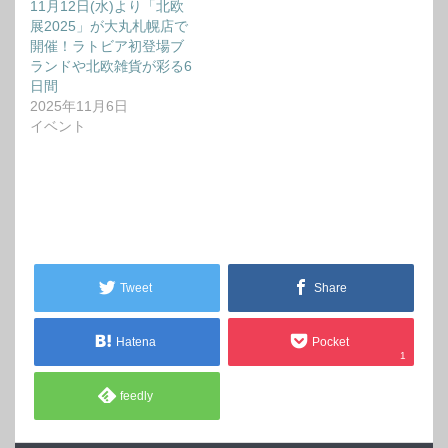
11月12日(水)より「北欧
展2025」が大丸札幌店で
開催！ラトビア初登場ブ
ランドや北欧雑貨が彩る6
日間
2025年11月6日
イベント
Tweet
Share
Hatena
Pocket
1
feedly