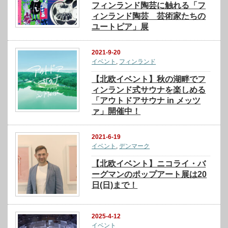
フィンランド陶芸に触れる「フ
ィンランド陶芸 芸術家たちの
ユートピア」展
2021-9-20
イベント
,
フィンランド
【北欧イベント】秋の湖畔でフ
ィンランド式サウナを楽しめる
「アウトドアサウナ in メッツ
ァ」開催中！
2021-6-19
イベント
,
デンマーク
【北欧イベント】ニコライ・バ
ーグマンのポップアート展は20
日(日)まで！
2025-4-12
イベント