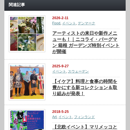
関連記事
2026-2-11
Food
,
イベント
,
デンマーク
アーティストの来日や新作メニ
ューも！｜ニコライ・バーグマ
ン 箱根 ガーデンズ特別イベント
が開催
2025-9-27
イベント
,
スウェーデン
【イケア】料理と食事の時間を
豊かにする新コレクション＆取
り組みが発表！
2018-5-25
Art
,
イベント
,
フィンランド
【北欧イベント】マリメッコと