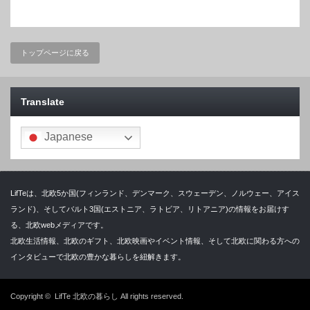
トップページに戻る
Translate
Japanese
LifTeは、北欧5か国(フィンランド、デンマーク、スウェーデン、ノルウェー、アイス
ランド)、そしてバルト3国(エストニア、ラトビア、リトアニア)の情報をお届けす
る、北欧webメディアです。
北欧生活情報、北欧のギフト、北欧映画やイベント情報、そして北欧に関わる方への
インタビューで北欧の豊かな暮らしを紐解きます。
Copyright ©
LifTe 北欧の暮らし
All rights reserved.