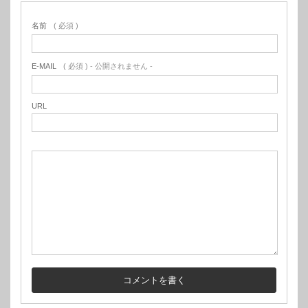
名前
( 必須 )
E-MAIL
( 必須 ) - 公開されません -
URL