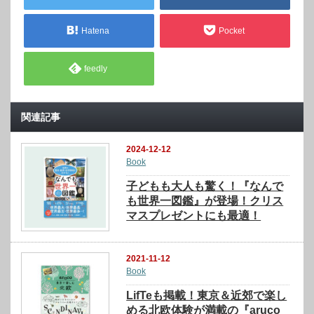
Hatena
Pocket
feedly
関連記事
2024-12-12
Book
子どもも大人も驚く！『なんで
も世界一図鑑』が登場！クリス
マスプレゼントにも最適！
2021-11-12
Book
LifTeも掲載！東京＆近郊で楽し
める北欧体験が満載の『aruco