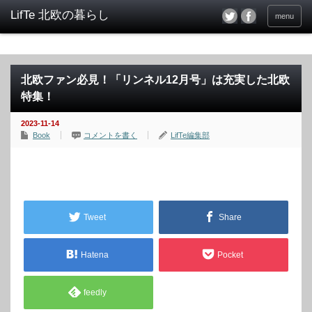
menu
北欧ファン必見！「リンネル12月号」は充実した北欧
特集！
2023-11-14
Book
コメントを書く
LifTe編集部
Tweet
Share
Hatena
Pocket
feedly