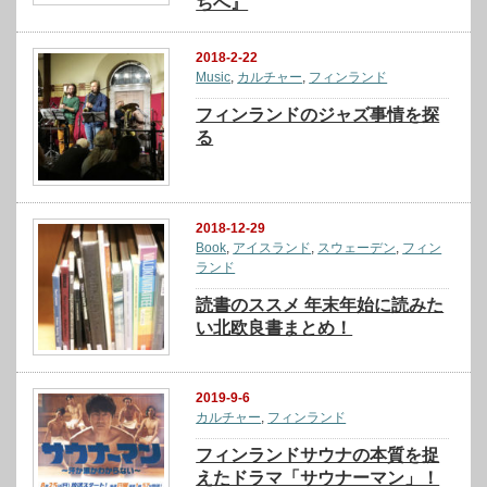
ちへ』
2018-2-22
Music
,
カルチャー
,
フィンランド
フィンランドのジャズ事情を探
る
2018-12-29
Book
,
アイスランド
,
スウェーデン
,
フィン
ランド
読書のススメ 年末年始に読みた
い北欧良書まとめ！
2019-9-6
カルチャー
,
フィンランド
フィンランドサウナの本質を捉
えたドラマ「サウナーマン」！