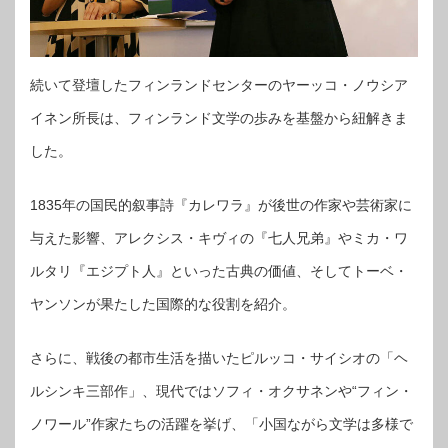
続いて登壇したフィンランドセンターのヤーッコ・ノウシア
イネン所長は、フィンランド文学の歩みを基盤から紐解きま
した。
1835年の国民的叙事詩『カレワラ』が後世の作家や芸術家に
与えた影響、アレクシス・キヴィの『七人兄弟』やミカ・ワ
ルタリ『エジプト人』といった古典の価値、そしてトーベ・
ヤンソンが果たした国際的な役割を紹介。
さらに、戦後の都市生活を描いたピルッコ・サイシオの「ヘ
ルシンキ三部作」、現代ではソフィ・オクサネンや“フィン・
ノワール”作家たちの活躍を挙げ、「小国ながら文学は多様で