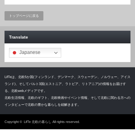
トップページに戻る
Translate
Japanese
LifTeは、北欧5か国(フィンランド、デンマーク、スウェーデン、ノルウェー、アイス
ランド)、そしてバルト3国(エストニア、ラトビア、リトアニア)の情報をお届けす
る、北欧webメディアです。
北欧生活情報、北欧のギフト、北欧映画やイベント情報、そして北欧に関わる方への
インタビューで北欧の豊かな暮らしを紐解きます。
Copyright ©
LifTe 北欧の暮らし
All rights reserved.