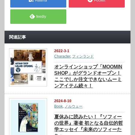
Hatena
Pocket
feedly
関連記事
2022-3-1
Character
,
フィンランド
オンラインショップ「MOOMIN
SHOP」がグランドオープン！
ここでしか注文できないムーミ
ンアイテム続々！
2024-8-10
Book
,
ノルウェー
夏休みに読みたい！『ソフィー
の世界』著者 初となる自伝的哲
学エッセイ『未来のソフィーた