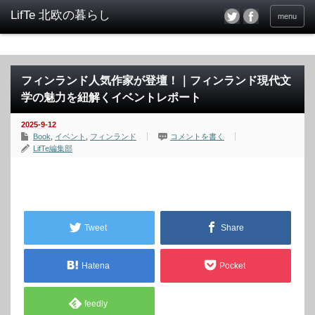
menu
フィンランド人気作家が登壇！｜フィンランド現代文
学の魅力を紐解くイベントレポート
2025-9-12
Book
,
イベント
,
フィンランド
コメントを書く
LifTe編集部
Tweet
Share
Hatena
Pocket
feedly