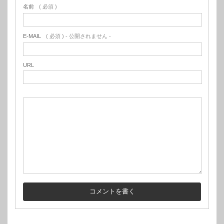
名前
( 必須 )
E-MAIL
( 必須 ) - 公開されません -
URL