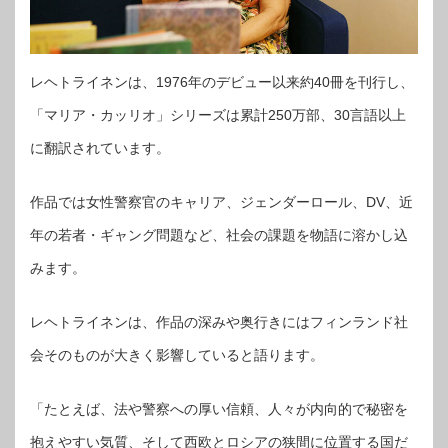
レヘトライネンは、1976年のデビュー以来約40冊を刊行し、
「マリア・カッリオ」シリーズは累計250万部、30言語以上
に翻訳されています。
作品では女性警察官のキャリア、ジェンダーロール、DV、近
年の若者・ギャング問題など、社会の課題を物語に溶かし込
みます。
レヘトライネンは、作品の深みや奥行きにはフィンランド社
会そのものが大きく影響していると語ります。
「たとえば、法や警察への厚い信頼、人々が内向的で秘密を
抱えやすい気質、そして西欧とロシアの狭間に位置する国だ