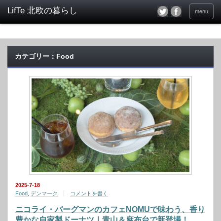
menu
カテゴリー：Food
2025-7-18
Food
,
デンマーク
コメントを書く
ニコライ・バーグマンのカフェNOMUで味わう、香り
豊かな自家製ドーナツ｜青山＆麻布台で新登場！