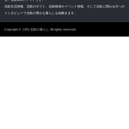
北欧生活情報、北欧のギフト、北欧映画やイベント情報、そして北欧に関わる方への
インタビューで北欧の豊かな暮らしを紐解きます。
Copyright ©
LifTe 北欧の暮らし
All rights reserved.