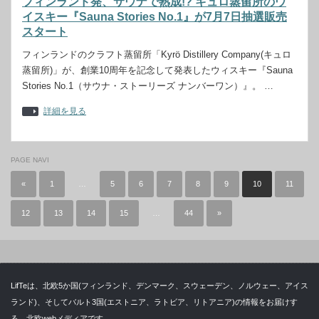
フィンランド発、サウナで熟成!? キュロ蒸留所のウ
イスキー『Sauna Stories No.1』が7月7日抽選販売
スタート
フィンランドのクラフト蒸留所「Kyrö Distillery Company(キュロ
蒸留所)」が、創業10周年を記念して発表したウィスキー『Sauna
Stories No.1（サウナ・ストーリーズ ナンバーワン）』。 …
詳細を見る
PAGE NAVI
«
1
…
5
6
7
8
9
10
11
12
13
14
15
…
44
»
LifTeは、北欧5か国(フィンランド、デンマーク、スウェーデン、ノルウェー、アイス
ランド)、そしてバルト3国(エストニア、ラトビア、リトアニア)の情報をお届けす
る、北欧webメディアです。