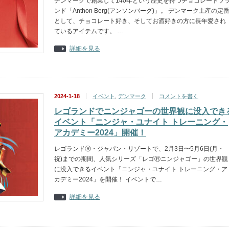
デンマークで創業して140年という歴史を持つチョコレートブ
ンド「Anthon Berg(アンソンバーグ)」。 デンマーク土産の定
として、チョコレート好き、そしてお酒好きの方に長年愛され
ているアイテムです。 …
詳細を見る
2024-1-18
イベント
,
デンマーク
コメントを書く
レゴランドでニンジャゴーの世界観に没入でき
イベント「ニンジャ・ユナイト トレーニング・
アカデミー2024」開催！
レゴランドⓇ・ジャパン・リゾートで、2月3日〜5月6日(月・
祝)までの期間、人気シリーズ「レゴⓇニンジャゴー」の世界観
に没入できるイベント「ニンジャ・ユナイト トレーニング・ア
カデミー2024」を開催！ イベントで…
詳細を見る