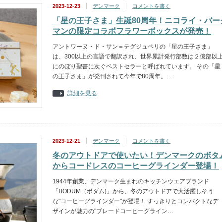
2023-12-23
デンマーク
コメントを書く
「星の王子さま」生誕80周年！ニコライ・バー
マンの限定コラボフラワーボックスが発売！
‎アントワーヌ・ド・サン＝テグジュペリの「星の王子さま」
は、300以上の言語で翻訳され、世界累計発行部数は２億部以
にのぼり聖書に次ぐベストセラーと呼ばれています。 その「星
の王子さま」が発刊されて今年で80周年。…
詳細を見る
2023-12-21
デンマーク
コメントを書く
冬のアウトドアで使いたい！デンマークのボタ
からコードレスのコーヒーグラインダー登場！
1944年創業、デンマーク生まれのキッチンウエアブランド
「BODUM（ボダム)」から、冬のアウトドアで大活躍しそう
な"コーヒーグラインダー"が登場！ すっきりとコンパクトなデ
ザインが魅力の"ブレードコーヒーグライン…