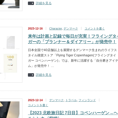
詳細を見る
2023-12-16
Character
,
デンマーク
コメントを書く
来年は計画と記録で毎日が充実！フライングタ
ガーの「プランナー＆ダイアリー」が発売中！
日本全国で40店舗以上を展開するデンマーク生まれのライフス
タイル雑貨ストア「Flying Tiger Copenhagen(フライングタイ
ガー コペンハーゲン)」では、新年に活躍する「自分磨きアイ
ム」が発売中！ …
詳細を見る
2023-12-14
デンマーク
,
トラベル
,
フィンランド
コメントを書く
【2023 北欧旅日記 7日目】コペンハーゲン→ヘ