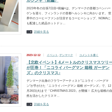
ルシンキ〈前編〉
2023年冬の出張7日目<前編>は、デンマークの首都コペンハー
ゲンを巡り、フィンランドの首都ヘルシンキに向かいます。 世
界中のコーヒーファンが注目するコーヒーショップ、NOMAに
も配達した絶品ホットドッ…
詳細を見る
2023-12-12
イベント
,
デンマーク
コメントを書く
【北欧イベント】4メートルのクリスマスツリ
が圧巻！「ニコライ バーグマン 箱根 ガーデン
ズ」のクリスマス♪
デンマーク出身のフラワーアーティスト"ニコライ・バーグマ
ン"が手がけた「ニコライ バーグマン 箱根 ガーデンズ」で、12
月26日(火)まで「CHRISTMAS 2023」が開催！ 広大な箱根の
然を活かしたクリスマ…
詳細を見る