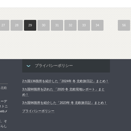
27
28
29
30
31
32
33
34
…
56
プライバシーポリシー
2カ国136箇所を紹介した「2024年 冬 北欧旅日記」まとめ！
る北欧
3カ国90箇所を訪れた 「2020 冬 北欧現地レポート」まと
め！
ェーデ
3カ国96箇所を紹介した「2023年 冬 北欧旅日記」まとめ！
ストニ
プライバシーポリシー
ebメ
報、そ
暮らし