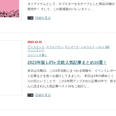
タイアイテムとして、ロブスターをモチーフとした商品16種が
発売中！ そして、この新感覚のバレンタイン…
詳細を見る
2023-12-31
アイスランド
,
スウェーデン
,
デンマーク
,
ノルウェー
,
バルト3国
,
フィンランド
コメントを書く
2023年版 LifTe 北欧人気記事まとめ10選！
本日は大晦日。この1年北欧にまつわる情報や、イベントレポ
ト記事などを色々お届けしてきました。 本日は1年の締めくく
りの日ということで、この1年間アップされた記事の中で、皆
んに読まれた人気記事ベスト10をご紹介し…
詳細を見る