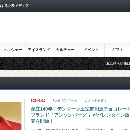
信する北欧メディア
ノルウェー
アイスランド
カルチャー
イベント
ギフト
北欧映画情報はこちら♪
2024-1-18
Food
,
デンマーク
コメントを書く
創立140年！デンマーク王室御用達チョコレー
ブランド「アンソンバーグ 」がバレンタイン販
売を開始！