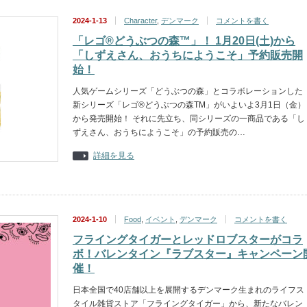
2024-1-13
Character
,
デンマーク
コメントを書く
「レゴ®どうぶつの森™」！ 1月20日(土)から
「しずえさん、おうちにようこそ」予約販売開
始！
人気ゲームシリーズ「どうぶつの森」とコラボレーションした
新シリーズ「レゴ®どうぶつの森TM」がいよいよ3月1日（金）
から発売開始！ それに先立ち、同シリーズの一商品である「し
ずえさん、おうちにようこそ」の予約販売の…
詳細を見る
2024-1-10
Food
,
イベント
,
デンマーク
コメントを書く
フライングタイガーとレッドロブスターがコラ
ボ！バレンタイン『ラブスター』キャンペーン
催！
日本全国で40店舗以上を展開するデンマーク生まれのライフス
タイル雑貨ストア「フライングタイガー」から、新たなバレン