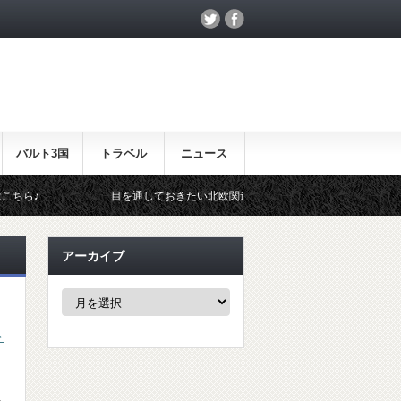
バルト3国
トラベル
ニュース
目を通しておきたい北欧関連のイベント！
北欧らしいギフト
アーカイブ
ア
ー
カ
ト
イ
ブ