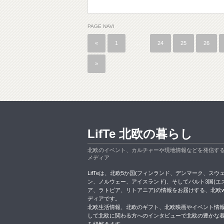
PAGE NAVI
«
1
…
24
25
26
»
LifTe 北欧の暮らし
北欧のイベント、カルチャーや現地情報などを発信す
メディア
LifTeは、北欧5か国(フィンランド、デンマーク、スウ
ン、ノルウェー、アイスランド)、そしてバルト3国(エ
ア、ラトビア、リトアニア)の情報をお届けする、北欧w
ディアです。
北欧生活情報、北欧のギフト、北欧映画やイベント情
して北欧に関わる方へのインタビューで北欧の豊かな