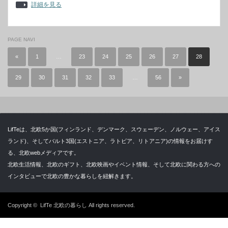
詳細を見る
PAGE NAVI
«
1
…
23
24
25
26
27
28
29
30
31
32
33
…
56
»
LifTeは、北欧5か国(フィンランド、デンマーク、スウェーデン、ノルウェー、アイス
ランド)、そしてバルト3国(エストニア、ラトビア、リトアニア)の情報をお届けす
る、北欧webメディアです。
北欧生活情報、北欧のギフト、北欧映画やイベント情報、そして北欧に関わる方への
インタビューで北欧の豊かな暮らしを紐解きます。
Copyright ©
LifTe 北欧の暮らし
All rights reserved.