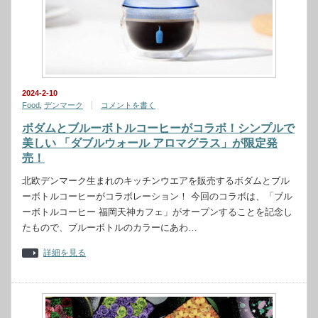
2024-2-10
Food
,
デンマーク
コメントを書く
ボダムとブルーボトルコーヒーがコラボ！シンプルで
美しい 「ダブルウォール アロマグラス」が限定発
売！
北欧デンマーク生まれのキッチンウエアを販売するボダムとブル
ーボトルコーヒーがコラボレーション！ 今回のコラボは、「ブル
ーボトルコーヒー 福岡天神カフェ」がオープンすることを記念し
たもので、ブルーボトルのカラーにあわ…
詳細を見る