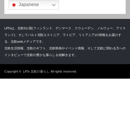
Japanese
LifTeは、北欧5か国(フィンランド、デンマーク、スウェーデン、ノルウェー、アイス
ランド)、そしてバルト3国(エストニア、ラトビア、リトアニア)の情報をお届けす
る、北欧webメディアです。
北欧生活情報、北欧のギフト、北欧映画やイベント情報、そして北欧に関わる方への
インタビューで北欧の豊かな暮らしを紐解きます。
Copyright ©
LifTe 北欧の暮らし
All rights reserved.