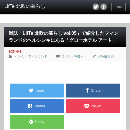
menu
雑誌「LifTe 北欧の暮らし vol.05」で紹介したフィン
ランドのヘルシンキにある「グローホテル アート」
2024-5-2
トラベル
,
フィンランド
コメントを書く
LifTe編集部
Tweet
Share
Hatena
Pocket
feedly