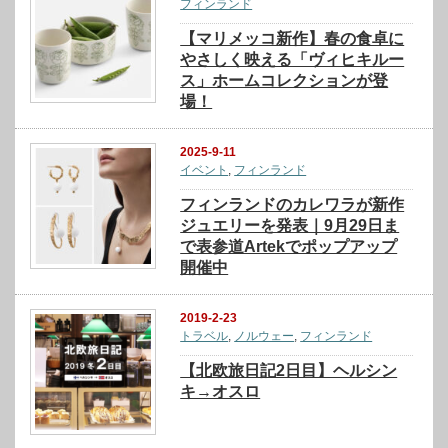
フィンランド
【マリメッコ新作】春の食卓に
やさしく映える「ヴィヒキルー
ス」ホームコレクションが登
場！
2025-9-11
イベント
,
フィンランド
フィンランドのカレワラが新作
ジュエリーを発表｜9月29日ま
で表参道Artekでポップアップ
開催中
2019-2-23
トラベル
,
ノルウェー
,
フィンランド
【北欧旅日記2日目】ヘルシン
キ→オスロ