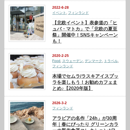
2022-6-28
イベント
,
フィンランド
【北欧イベント】表参道の「ヒ
ュバ・マトカ」で「北欧の夏至
祭」開催中！SNSキャンペーン
も！
2020-2-25
Food
,
スウェーデン
,
デンマーク
,
トラベル
,
フィンランド
本場でセムラ/ラスキアイスプッ
ラを楽しもう！お勧めカフェま
とめ♪【2020年版】
2026-3-2
フィンランド
アラビアの名作「24h」が30周
年｜春にぴったり グリーンカラ