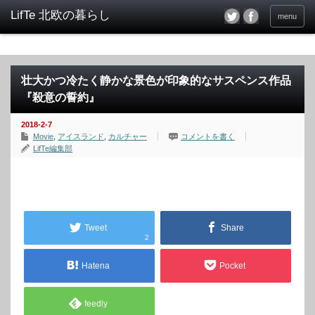
menu
壮大かつ冷たく静かな景色が印象的なサスペンス作品
『殺意の誓約』
2018-2-7
Movie
,
アイスランド
,
カルチャー
コメントを書く
LifTe編集部
Tweet
Share
2
Hatena
Pocket
feedly