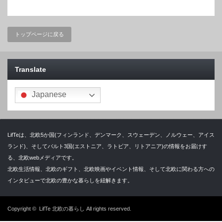
トップページに戻る
Translate
Japanese
LifTeは、北欧5か国(フィンランド、デンマーク、スウェーデン、ノルウェー、アイス
ランド)、そしてバルト3国(エストニア、ラトビア、リトアニア)の情報をお届けす
る、北欧webメディアです。
北欧生活情報、北欧のギフト、北欧映画やイベント情報、そして北欧に関わる方への
インタビューで北欧の豊かな暮らしを紐解きます。
Copyright ©
LifTe 北欧の暮らし
All rights reserved.