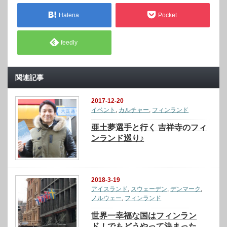
Hatena
Pocket
feedly
関連記事
2017-12-20
イベント
,
カルチャー
,
フィンランド
亜土夢選手と行く 吉祥寺のフィ
ンランド巡り♪
2018-3-19
アイスランド
,
スウェーデン
,
デンマーク
,
ノルウェー
,
フィンランド
世界一幸福な国はフィンラン
ド！でもどうやって決まった