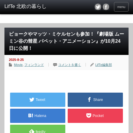
menu
ビョークやマッツ・ミケルセンも参加！『劇場版 ムー
ミン谷の彗星 パペット・アニメーション』が10月24
日に公開！
2025-8-25
Movie
,
フィンランド
コメントを書く
LifTe編集部
Tweet
Share
Hatena
Pocket
feedly