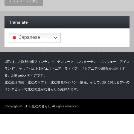
トップページに戻る
Translate
Japanese
LifTeは、北欧5か国(フィンランド、デンマーク、スウェーデン、ノルウェー、アイス
ランド)、そしてバルト3国(エストニア、ラトビア、リトアニア)の情報をお届けす
る、北欧webメディアです。
北欧生活情報、北欧のギフト、北欧映画やイベント情報、そして北欧に関わる方への
インタビューで北欧の豊かな暮らしを紐解きます。
Copyright ©
LifTe 北欧の暮らし
All rights reserved.