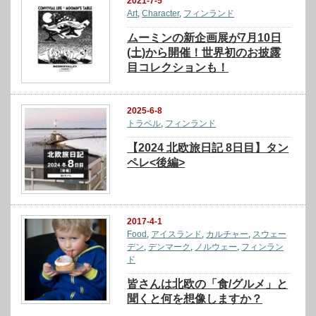
2021-7-5
Art
,
Character
,
フィンランド
ムーミンの新企画展が7月10日
(土)から開催！世界初のお披露
目コレクションも！
2025-6-8
トラベル
,
フィンランド
【2024 北欧旅日記 8日目】タン
ペレ<後編>
2017-4-1
Food
,
アイスランド
,
カルチャー
,
スウェー
デン
,
デンマーク
,
ノルウェー
,
フィンラン
ド
皆さんは北欧の「食/グルメ」と
聞くと何を想像しますか？