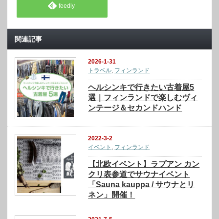
feedly
関連記事
2026-1-31
トラベル
,
フィンランド
ヘルシンキで行きたい古着屋5
選｜フィンランドで楽しむヴィ
ンテージ＆セカンドハンド
2022-3-2
イベント
,
フィンランド
【北欧イベント】ラプアン カン
クリ表参道でサウナイベント
「Sauna kauppa / サウナとリ
ネン」開催！