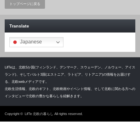
トップページに戻る
Translate
Japanese
LifTeは、北欧5か国(フィンランド、デンマーク、スウェーデン、ノルウェー、アイス
ランド)、そしてバルト3国(エストニア、ラトビア、リトアニア)の情報をお届けす
る、北欧webメディアです。
北欧生活情報、北欧のギフト、北欧映画やイベント情報、そして北欧に関わる方への
インタビューで北欧の豊かな暮らしを紐解きます。
Copyright ©
LifTe 北欧の暮らし
All rights reserved.