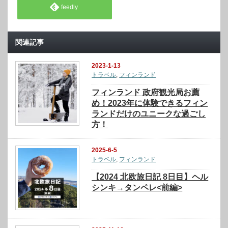
feedly
関連記事
2023-1-13
トラベル
,
フィンランド
フィンランド 政府観光局お薦
め！2023年に体験できるフィン
ランドだけのユニークな過ごし
方！
2025-6-5
トラベル
,
フィンランド
【2024 北欧旅日記 8日目】ヘル
シンキ→タンペレ<前編>