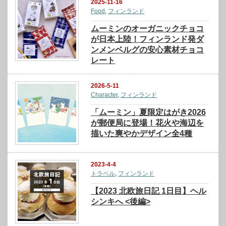
2025-11-16
Food
,
フィンランド
ムーミンのオーガニックチョコ
が日本上陸！フィンランド発ダ
ンメンベルグの安心素材チョコ
レート
2026-5-11
Character
,
フィンランド
「ムーミン」夏限定はがき2026
が郵便局に登場！花火や海辺を
描いた爽やかデザイン全4種
2023-4-4
トラベル
,
フィンランド
【2023 北欧旅日記 1日目】ヘル
シンキへ <後編>