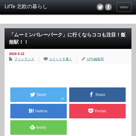
menu
「ムーミンバレーパーク」に行くならココも注目！飯
能駅！！
2019-3-12
フィンランド
コメントを書く
LifTe編集部
Tweet
Share
37
Hatena
Pocket
feedly