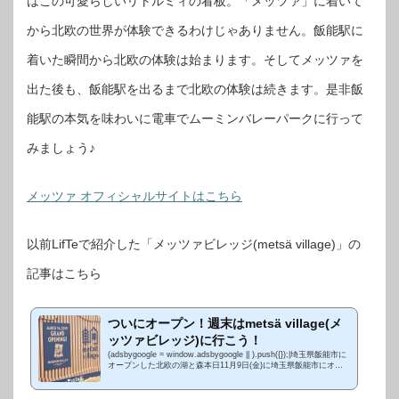
はこの可愛らしいリトルミィの看板。「メッツァ」に着いて
から北欧の世界が体験できるわけじゃありません。飯能駅に
着いた瞬間から北欧の体験は始まります。そしてメッツァを
出た後も、飯能駅を出るまで北欧の体験は続きます。是非飯
能駅の本気を味わいに電車でムーミンバレーパークに行って
みましょう♪
メッツァ オフィシャルサイトはこちら
以前LifTeで紹介した「メッツァビレッジ(metsä village)」の
記事はこちら
ついにオープン！週末はmetsä village(メ
ッツァビレッジ)に行こう！
(adsbygoogle = window.adsbygoogle || ).push({});|埼玉県飯能市に
オープンした北欧の湖と森本日11月9日(金)に埼玉県飯能市にオー
プンしたのは「metsä village(メッツァ ビレッジ)」。以前も少しご
紹介しま...