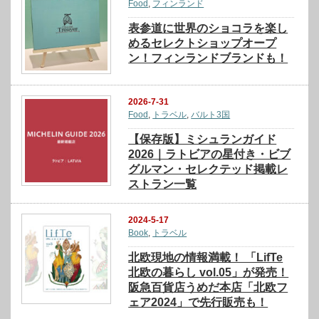
Food
,
フィンランド
表参道に世界のショコラを楽し
めるセレクトショップオープ
ン！フィンランドブランドも！
2026-7-31
Food
,
トラベル
,
バルト3国
【保存版】ミシュランガイド
2026｜ラトビアの星付き・ビブ
グルマン・セレクテッド掲載レ
ストラン一覧
2024-5-17
Book
,
トラベル
北欧現地の情報満載！ 「LifTe
北欧の暮らし vol.05」が発売！
阪急百貨店うめだ本店「北欧フ
ェア2024」で先行販売も！