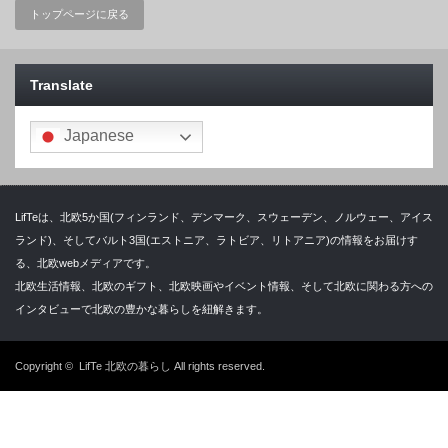
トップページに戻る
Translate
Japanese
LifTeは、北欧5か国(フィンランド、デンマーク、スウェーデン、ノルウェー、アイス
ランド)、そしてバルト3国(エストニア、ラトビア、リトアニア)の情報をお届けす
る、北欧webメディアです。
北欧生活情報、北欧のギフト、北欧映画やイベント情報、そして北欧に関わる方への
インタビューで北欧の豊かな暮らしを紐解きます。
Copyright ©
LifTe 北欧の暮らし
All rights reserved.