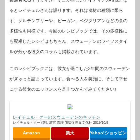
種類も減るそうですが、そこが新しいアイディアの根源とな
るとレイチェルさんは語ります。それは食材の種類に限ら
ず、グルテンフリーや、ビーガン、ベジタリアンなどの食の
多様性も同様です。今回のレシピブックでは、その多様性に
も配慮したレシピはもちろん、スウェーデンのライフスタイ
ルが分かる彼女のコラムも掲載されています。
このレシピブックには、彼女が過ごした3年間のスウェーデン
がぎゅっと詰まっています。食べる人を笑顔に、そして幸せ
にする彼女のエッセンスを是非つかんでみてください♪
レイチェル・クーのスウェーデンのキッチン
レイチェル・クー (著), 清宮 真理 (翻訳) 世界文化社 2019/10/9
Amazon
楽天
Yahoo!ショッピング