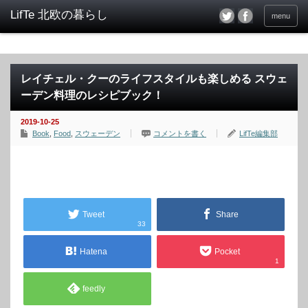
menu
レイチェル・クーのライフスタイルも楽しめる スウェ
ーデン料理のレシピブック！
2019-10-25
Book
,
Food
,
スウェーデン
コメントを書く
LifTe編集部
Tweet
Share
33
Hatena
Pocket
1
feedly