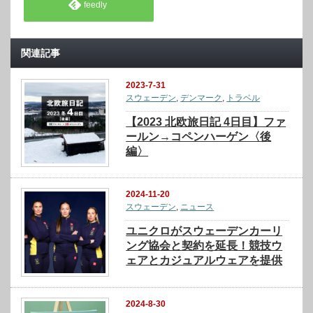
feedly
関連記事
2023-7-31
スウェーデン
,
デンマーク
,
トラベル
【2023 北欧旅日記 4日目】ファ
ールン→コペンハーゲン〈後
編〉
2024-11-20
スウェーデン
,
ニュース
ユニクロがスウェーデンカーリ
ング協会と契約を延長！競技ウ
ェアとカジュアルウェアを提供
2024-8-30