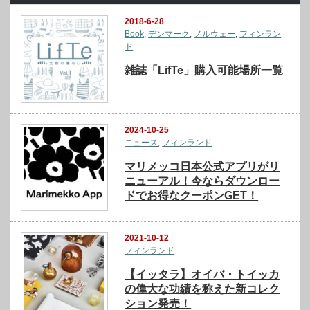
2018-6-28
Book
,
デンマーク
,
ノルウェー
,
フィンラン
ド
雑誌「LifTe」購入可能場所一覧
2024-10-25
ニュース
,
フィンランド
マリメッコ日本公式アプリがリ
ニューアル！今ならダウンロー
ドでお得なクーポンGET！
2021-10-12
フィンランド
【イッタラ】オイバ・トイッカ
の偉大な功績を称えた新コレク
ション発売！