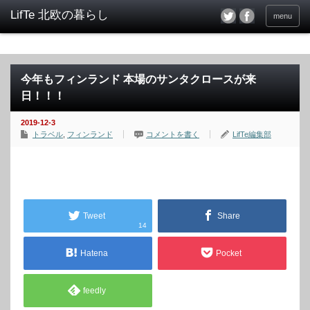
menu
今年もフィンランド 本場のサンタクロースが来
日！！！
2019-12-3
トラベル
,
フィンランド
コメントを書く
LifTe編集部
Tweet
Share
14
Hatena
Pocket
feedly