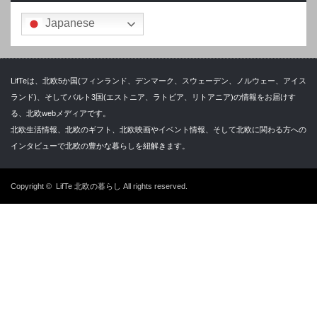
Japanese
LifTeは、北欧5か国(フィンランド、デンマーク、スウェーデン、ノルウェー、アイス
ランド)、そしてバルト3国(エストニア、ラトビア、リトアニア)の情報をお届けす
る、北欧webメディアです。
北欧生活情報、北欧のギフト、北欧映画やイベント情報、そして北欧に関わる方への
インタビューで北欧の豊かな暮らしを紐解きます。
Copyright ©
LifTe 北欧の暮らし
All rights reserved.