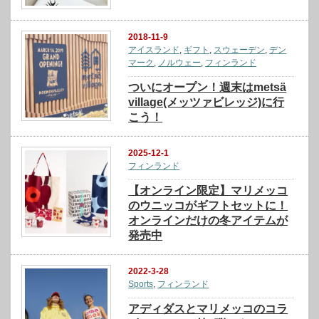
2018-11-9
アイスランド
,
ギフト
,
スウェーデン
,
デン
マーク
,
ノルウェー
,
フィンランド
ついにオープン！週末はmetsä
village(メッツァビレッジ)に行
こう！
2025-12-1
フィンランド
【オンライン限定】マリメッコ
のウニッコがギフトセットに！
オンラインだけの冬アイテムが
発売中
2022-3-28
Sports
,
フィンランド
アディダスとマリメッコのコラ