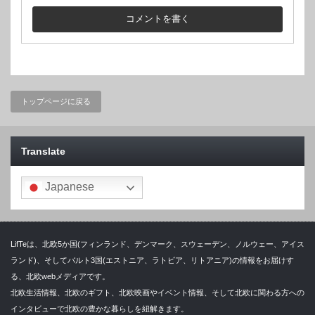
トップページに戻る
Translate
Japanese
LifTeは、北欧5か国(フィンランド、デンマーク、スウェーデン、ノルウェー、アイス
ランド)、そしてバルト3国(エストニア、ラトビア、リトアニア)の情報をお届けす
る、北欧webメディアです。
北欧生活情報、北欧のギフト、北欧映画やイベント情報、そして北欧に関わる方への
インタビューで北欧の豊かな暮らしを紐解きます。