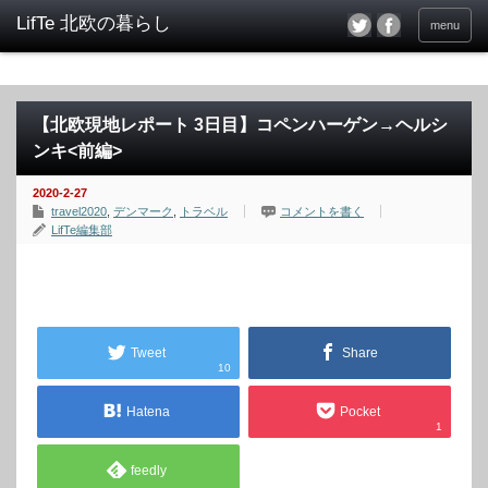
menu
【北欧現地レポート 3日目】コペンハーゲン→ヘルシ
ンキ<前編>
2020-2-27
travel2020
,
デンマーク
,
トラベル
コメントを書く
LifTe編集部
Tweet
Share
10
Hatena
Pocket
1
feedly