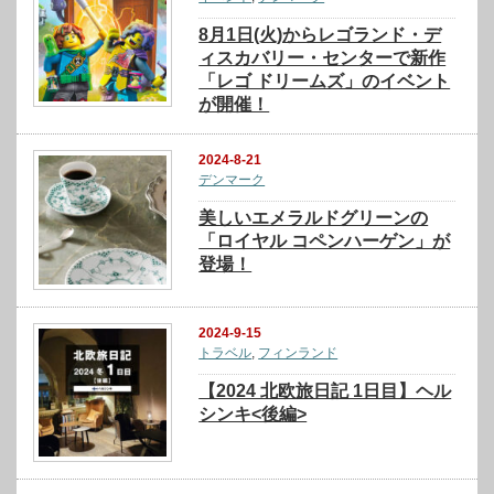
8月1日(火)からレゴランド・デ
ィスカバリー・センターで新作
「レゴ ドリームズ」のイベント
が開催！
2024-8-21
デンマーク
美しいエメラルドグリーンの
「ロイヤル コペンハーゲン」が
登場！
2024-9-15
トラベル
,
フィンランド
【2024 北欧旅日記 1日目】ヘル
シンキ<後編>