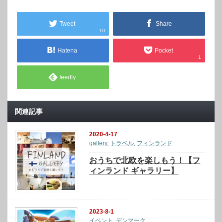
Tweet
Share
10
Hatena
Pocket
1
feedly
関連記事
2020-4-17
gallery
,
トラベル
,
フィンランド
おうちで北欧を楽しもう！【フ
ィンランド ギャラリー】
2023-8-1
イベント
,
デンマーク