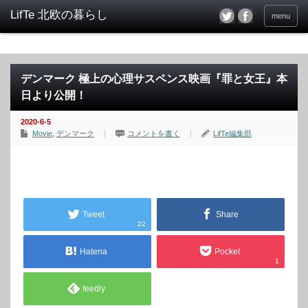
menu
デンマーク 極上の心理サスペンス映画『罪と女王』本
日より公開！
2020-6-5
Movie
,
デンマーク
コメントを書く
LifTe編集部
Tweet
Share
22
Hatena
Pocket
1
feedly