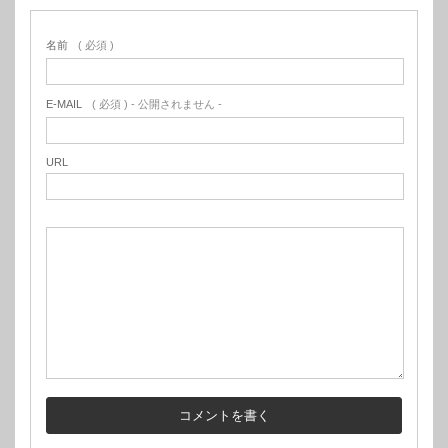
名前
( 必須 )
E-MAIL
( 必須 ) - 公開されません -
URL