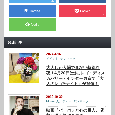
22
Hatena
Pocket
1
feedly
関連記事
2024-4-16
イベント
,
デンマーク
大人しか入場できない特別な
夜！4月20日(土)にレゴ・ディス
カバリー・センター東京で「大
人のレゴ®ナイト」が開催！
2018-10-30
Movie
,
カルチャー
,
デンマーク
映画『バーバラと心の巨人』 監