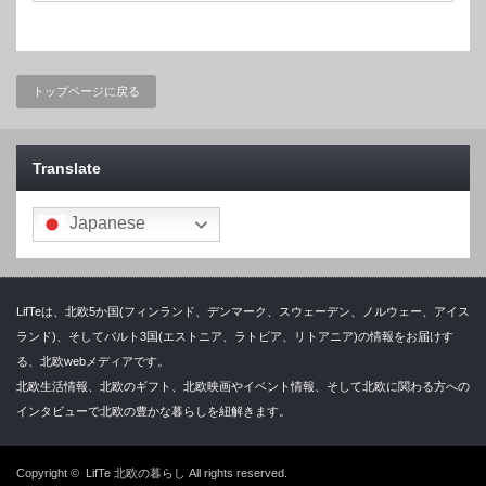
トップページに戻る
Translate
Japanese
LifTeは、北欧5か国(フィンランド、デンマーク、スウェーデン、ノルウェー、アイス
ランド)、そしてバルト3国(エストニア、ラトビア、リトアニア)の情報をお届けす
る、北欧webメディアです。
北欧生活情報、北欧のギフト、北欧映画やイベント情報、そして北欧に関わる方への
インタビューで北欧の豊かな暮らしを紐解きます。
Copyright ©
LifTe 北欧の暮らし
All rights reserved.