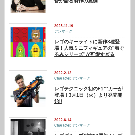
督が語る製作の裏側
2025-11-19
デンマーク
レゴのキーライトに新作8種登
場！人気ミニフィギュアの“着ぐ
るみシリーズ”が可愛すぎる
2022-2-12
Character
,
デンマーク
レゴテクニック初のF1™カーが
登場！3月1日（火）より発売開
始!!
2022-6-14
Character
,
デンマーク