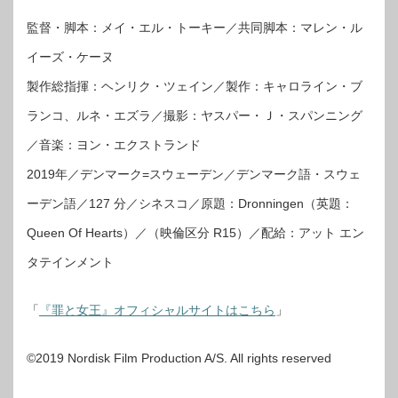
監督・脚本：メイ・エル・トーキー／共同脚本：マレン・ル
イーズ・ケーヌ
製作総指揮：ヘンリク・ツェイン／製作：キャロライン・ブ
ランコ、ルネ・エズラ／撮影：ヤスパー・Ｊ・スパンニング
／音楽：ヨン・エクストランド
2019年／デンマーク=スウェーデン／デンマーク語・スウェ
ーデン語／127 分／シネスコ／原題：Dronningen（英題：
Queen Of Hearts）／（映倫区分 R15）／配給：アット エン
タテインメント
「
『罪と女王』オフィシャルサイトはこちら
」
©2019 Nordisk Film Production A/S. All rights reserved