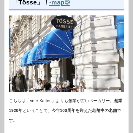
「Tösse」！
-map⑤
こちらは「Vete-Katten」よりも創業が古いベーカリー。
創業
1920年
ということで、
今年100周年を迎えた老舗中の老舗
で
す。