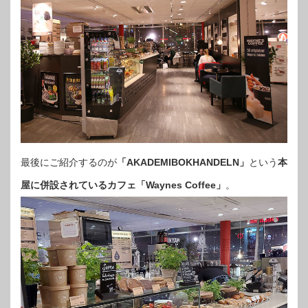
最後にご紹介するのが
「AKADEMIBOKHANDELN」
という
本
屋に併設されているカフェ「Waynes Coffee」
。