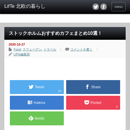
menu
ストックホルムおすすめカフェまとめ10選！
2020-10-27
Food
,
スウェーデン
,
トラベル
コメントを書く
LifTe編集部
Tweet
Share
23
Hatena
Pocket
2
feedly