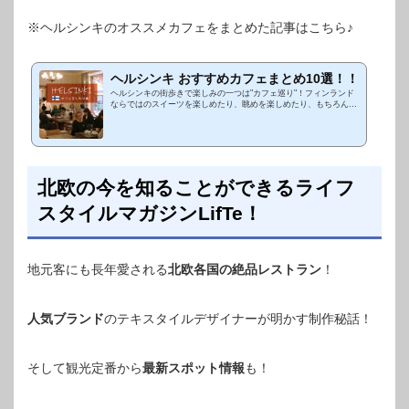
※ヘルシンキのオススメカフェをまとめた記事はこちら♪
ヘルシンキ おすすめカフェまとめ10選！！
ヘルシンキの街歩きで楽しみの一つは"カフェ巡り"！フィンランド
ならではのスイーツを楽しめたり、眺めを楽しめたり、もちろん美
味しいコーヒーを飲めたり。ヘルシンキのカフェたちは個性派揃
い！LifTe...
北欧の今を知ることができるライフ
スタイルマガジンLifTe！
地元客にも長年愛される
北欧各国の絶品レストラン
！
人気ブランド
のテキスタイルデザイナーが明かす制作秘話！
そして観光定番から
最新スポット情報
も！