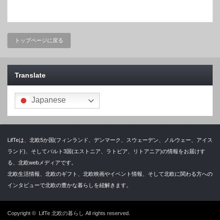
トップページに戻る
Translate
Japanese
LifTeは、北欧5か国(フィンランド、デンマーク、スウェーデン、ノルウェー、アイス
ランド)、そしてバルト3国(エストニア、ラトビア、リトアニア)の情報をお届けす
る、北欧webメディアです。
北欧生活情報、北欧のギフト、北欧映画やイベント情報、そして北欧に関わる方への
インタビューで北欧の豊かな暮らしを紐解きます。
Copyright ©
LifTe 北欧の暮らし
All rights reserved.