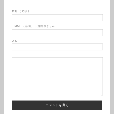
名前
( 必須 )
E-MAIL
( 必須 ) - 公開されません -
URL