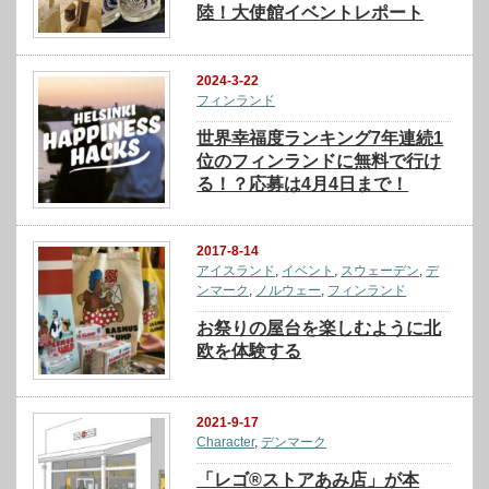
陸！大使館イベントレポート
2024-3-22
フィンランド
世界幸福度ランキング7年連続1
位のフィンランドに無料で行け
る！？応募は4月4日まで！
2017-8-14
アイスランド
,
イベント
,
スウェーデン
,
デ
ンマーク
,
ノルウェー
,
フィンランド
お祭りの屋台を楽しむように北
欧を体験する
2021-9-17
Character
,
デンマーク
「レゴ®ストアあみ店」が本