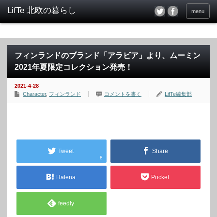
menu
フィンランドのブランド「アラビア」より、ムーミン
2021年夏限定コレクション発売！
2021-4-28
Character
,
フィンランド
コメントを書く
LifTe編集部
Tweet
Share
8
Hatena
Pocket
feedly