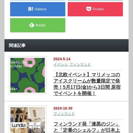
Hatena
Pocket
feedly
関連記事
2024-5-14
イベント
,
フィンランド
【北欧イベント】マリメッコの
アイスクリームが数量限定で発
売！5⽉17⽇(⾦)から3日間 原宿
でイベントを開催！
2024-10-30
フィンランド
フィンランド発「漆黒のジン」
と「定番のシェルフ」が日本上