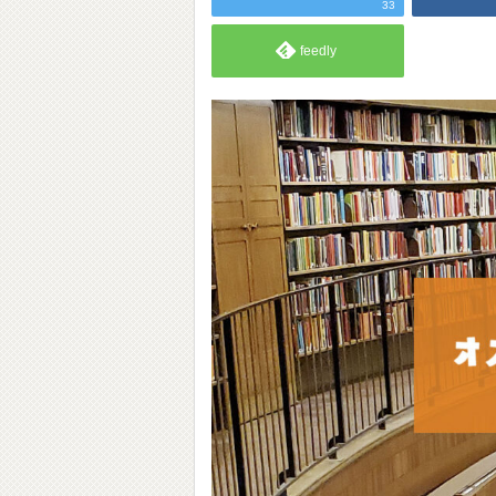
33
feedly