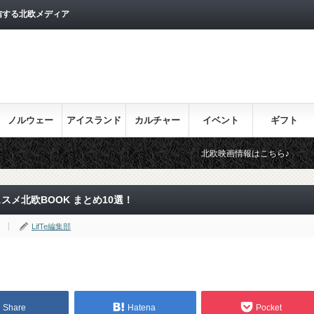
信する北欧メディア
ノルウェー
アイスランド
カルチャー
イベント
ギフト
北欧映画情報はこちら♪
目を通してお
スメ北欧BOOK まとめ10選！
LifTe編集部
Share
Hatena
Pocket