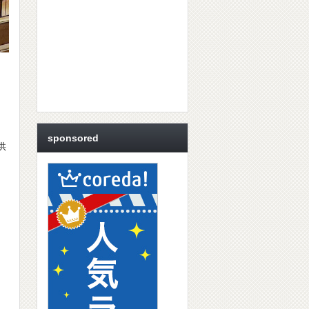
sponsored
供