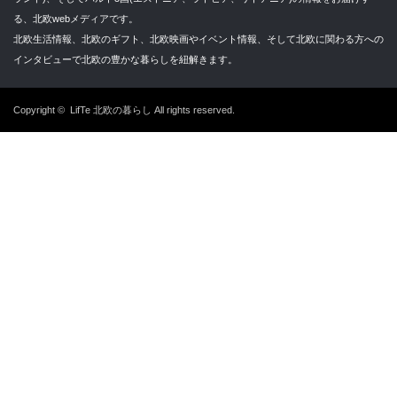
る、北欧webメディアです。
北欧生活情報、北欧のギフト、北欧映画やイベント情報、そして北欧に関わる方への
インタビューで北欧の豊かな暮らしを紐解きます。
Copyright ©
LifTe 北欧の暮らし
All rights reserved.