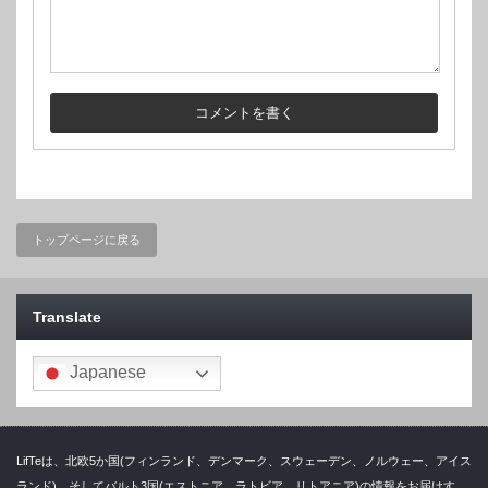
トップページに戻る
Translate
Japanese
LifTeは、北欧5か国(フィンランド、デンマーク、スウェーデン、ノルウェー、アイス
ランド)、そしてバルト3国(エストニア、ラトビア、リトアニア)の情報をお届けす