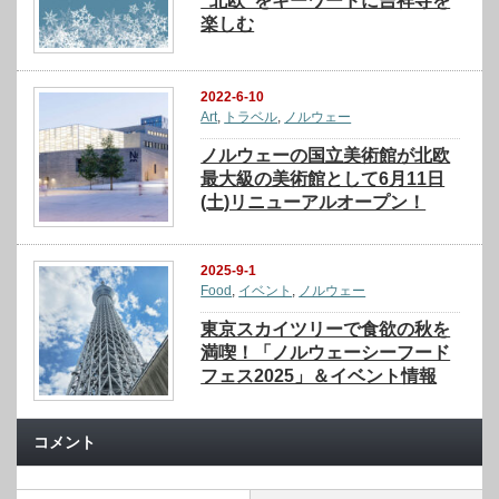
“北欧”をキーワードに吉祥寺を
楽しむ
2022-6-10
Art
,
トラベル
,
ノルウェー
ノルウェーの国立美術館が北欧
最大級の美術館として6月11日
(土)リニューアルオープン！
2025-9-1
Food
,
イベント
,
ノルウェー
東京スカイツリーで食欲の秋を
満喫！「ノルウェーシーフード
フェス2025」＆イベント情報
コメント