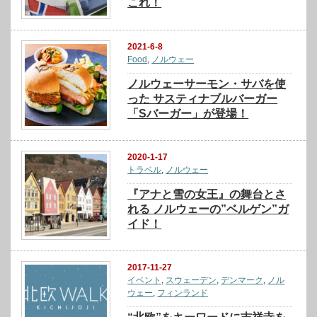
これ！
2021-6-8
Food
,
ノルウェー
ノルウェーサーモン・サバを使
った サスティナブルバーガー
「Sバーガー」が登場！
2020-1-17
トラベル
,
ノルウェー
『アナと雪の女王』の舞台とさ
れる ノルウェーの”ベルゲン”ガ
イド！
2017-11-27
イベント
,
スウェーデン
,
デンマーク
,
ノル
ウェー
,
フィンランド