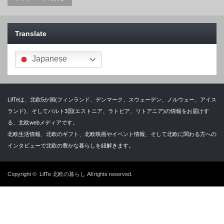
Translate
Japanese
LifTeは、北欧5か国(フィンランド、デンマーク、スウェーデン、ノルウェー、アイス
ランド)、そしてバルト3国(エストニア、ラトビア、リトアニア)の情報をお届けす
る、北欧webメディアです。
北欧生活情報、北欧のギフト、北欧映画やイベント情報、そして北欧に関わる方への
インタビューで北欧の豊かな暮らしを紐解きます。
Copyright ©
LifTe 北欧の暮らし
All rights reserved.