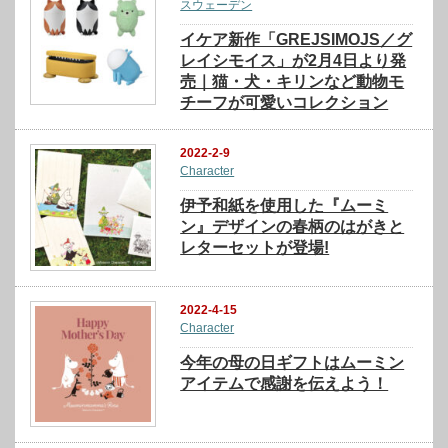
スウェーデン
イケア新作「GREJSIMOJS／グ
レイシモイス」が2月4日より発
売｜猫・犬・キリンなど動物モ
チーフが可愛いコレクション
2022-2-9
Character
伊予和紙を使用した『ムーミ
ン』デザインの春柄のはがきと
レターセットが登場!
2022-4-15
Character
今年の母の日ギフトはムーミン
アイテムで感謝を伝えよう！