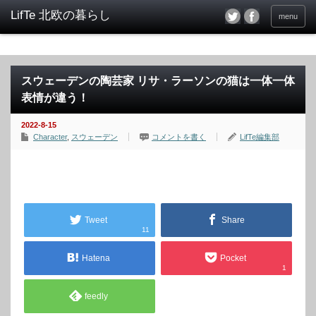
menu
スウェーデンの陶芸家 リサ・ラーソンの猫は一体一体
表情が違う！
2022-8-15
Character
,
スウェーデン
コメントを書く
LifTe編集部
Tweet
Share
11
Hatena
Pocket
1
feedly