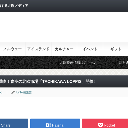
信する北欧メディア
ノルウェー
アイスランド
カルチャー
イベント
ギフト
北欧映画情報はこちら♪
目を通しておきたい北欧関
青空の北欧市場「TACHIKAWA LOPPIS」開催!
く
LifTe編集部
Share
Hatena
Pocket