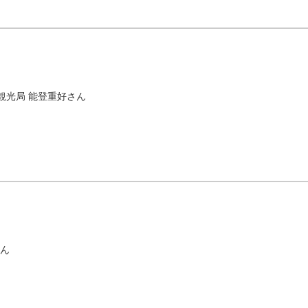
観光局 能登重好さん
さん