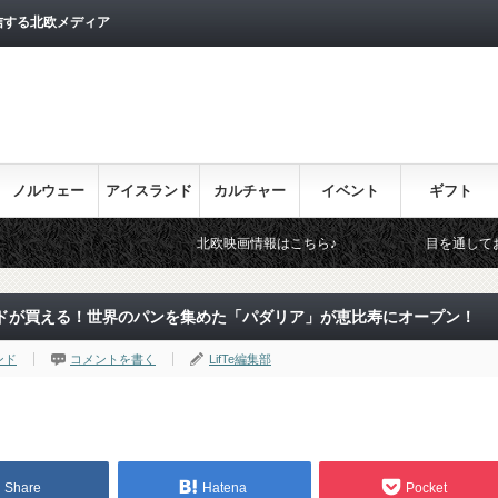
信する北欧メディア
ノルウェー
アイスランド
カルチャー
イベント
ギフト
北欧映画情報はこちら♪
目を通しておきたい北欧関連の
ドが買える！世界のパンを集めた「パダリア」が恵比寿にオープン！
ンド
コメントを書く
LifTe編集部
Share
Hatena
Pocket