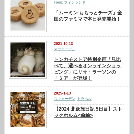
Food
,
フィンランド
「ムーミン もちっとチーズ」全
国のファミマで本日発売開始！
2021-10-13
スウェーデン
トンカチストア特別企画「見比
べて、選べるオンラインショッ
ピング」にリサ・ラーソンの
「ミア」が登場！
2025-1-13
スウェーデン
,
トラベル
【2024 北欧旅日記 5日目】スト
ックホルム<前編>