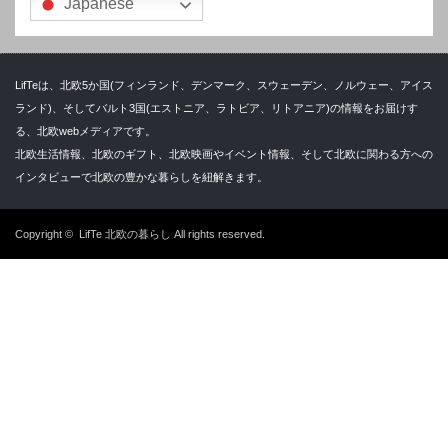
Japanese
LifTeは、北欧5か国(フィンランド、デンマーク、スウェーデン、ノルウェー、アイス
ランド)、そしてバルト3国(エストニア、ラトビア、リトアニア)の情報をお届けす
る、北欧webメディアです。
北欧生活情報、北欧のギフト、北欧映画やイベント情報、そして北欧に関わる方への
インタビューで北欧の豊かな暮らしを紐解きます。
Copyright ©
LifTe 北欧の暮らし
All rights reserved.