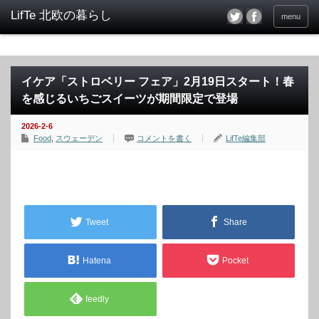
menu
イケア「ストロベリー フェア」2月19日スタート！春
を感じるいちごスイーツが期間限定で登場
2026-2-6
Food
,
スウェーデン
コメントを書く
LifTe編集部
Tweet
Share
Hatena
Pocket
feedly