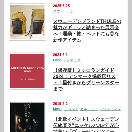
2025-6-25
スウェーデン
スウェーデンブランドTHULEの
魅力がギュッと詰まった展示会
へ！通勤・旅・ペットにも◎な
新作アイテム
2024-6-1
Food
,
デンマーク
【保存版】ミシュランガイド
2024：デンマーク掲載店リス
ト！星付きからグリーンスター
まで
2019-2-2
Music
,
イベント
,
カルチャー
,
スウェーデン
【北欧イベント】スウェーデン
伝統楽器”ニッケルハルパ”が心
地良い「ヴェーセン」ツアー