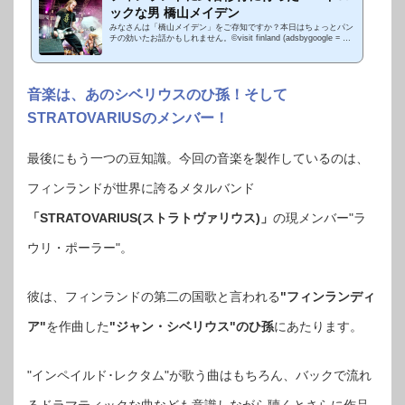
ックな男 橋山メイデン
みなさんは「橋山メイデン」をご存知ですか？本日はちょっとパン
チの効いたお話かもしれません。©visit finland (adsbygoogle = win
dow.adsbygoogle || ).push({});音楽好きな方だとご存知の方も多い
ですが、...
音楽は、あのシベリウスのひ孫！そして
STRATOVARIUSのメンバー！
最後にもう一つの豆知識。今回の音楽を製作しているのは、
フィンランドが世界に誇るメタルバンド
「STRATOVARIUS(ストラトヴァリウス)」
の現メンバー"ラ
ウリ・ポーラー"。
彼は、フィンランドの第二の国歌と言われる
"フィンランディ
ア"
を作曲した
"ジャン・シベリウス"のひ孫
にあたります。
"インペイルド･レクタム"が歌う曲はもちろん、バックで流れ