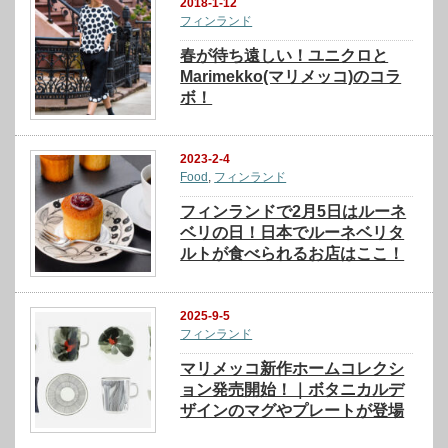
2018-1-12
フィンランド
春が待ち遠しい！ユニクロと
Marimekko(マリメッコ)のコラ
ボ！
2023-2-4
Food
,
フィンランド
フィンランドで2月5日はルーネ
ベリの日！日本でルーネベリタ
ルトが食べられるお店はここ！
2025-9-5
フィンランド
マリメッコ新作ホームコレクシ
ョン発売開始！｜ボタニカルデ
ザインのマグやプレートが登場