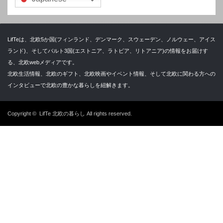
LifTeは、北欧5か国(フィンランド、デンマーク、スウェーデン、ノルウェー、アイス
ランド)、そしてバルト3国(エストニア、ラトビア、リトアニア)の情報をお届けす
る、北欧webメディアです。
北欧生活情報、北欧のギフト、北欧映画やイベント情報、そして北欧に関わる方への
インタビューで北欧の豊かな暮らしを紐解きます。
Copyright ©
LifTe 北欧の暮らし
All rights reserved.