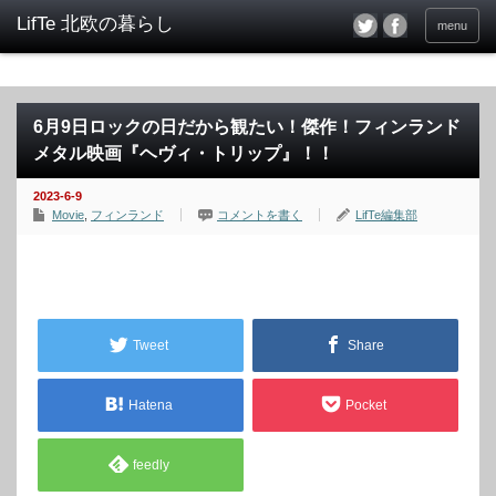
menu
6月9日ロックの日だから観たい！傑作！フィンランド
メタル映画『ヘヴィ・トリップ』！！
2023-6-9
Movie
,
フィンランド
コメントを書く
LifTe編集部
Tweet
Share
Hatena
Pocket
feedly