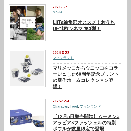
2021-1-7
Movie
LifTe編集部オススメ！おうち
DE北欧シネマ 第4弾！
2024-8-22
フィンランド
マリメッコからウニッコをコラ
ージュした60周年記念プリント
の新作ホームコレクション登
場！
2025-12-4
Character
,
Food
,
フィンランド
【12月5日発売開始】ムーミン×
アラビア×ファッツェルの特別
ボウルが数量限定で登場