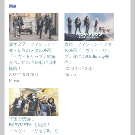
関連
爆笑必至！フィンランド
傑作！フィンランド メタ
発・伝説のメタル映画
ル映画『ヘヴィ・トリッ
『ヘヴィトリップ』続編
プ』遂にDVD/Blu-ray発
がついに12月20日に日本
売！！
降臨！
2020年6月26日
2024年9月29日
Movie
Movie
待望の続編に
BABYMETALも出演！
『ヘヴィ・トリップⅡ』で