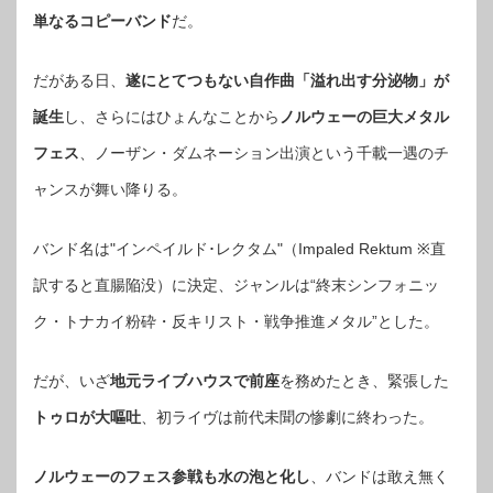
単なるコピーバンド
だ。
だがある日、
遂にとてつもない自作曲「溢れ出す分泌物」が
誕生
し、さらにはひょんなことから
ノルウェーの巨大メタル
フェス
、ノーザン・ダムネーション出演という千載一遇のチ
ャンスが舞い降りる。
バンド名は"インペイルド･レクタム"（Impaled Rektum ※直
訳すると直腸陥没）に決定、ジャンルは“終末シンフォニッ
ク・トナカイ粉砕・反キリスト・戦争推進メタル”とした。
だが、いざ
地元ライブハウスで前座
を務めたとき、緊張した
トゥロが大嘔吐
、初ライヴは前代未聞の惨劇に終わった。
ノルウェーのフェス参戦も水の泡と化し
、バンドは敢え無く