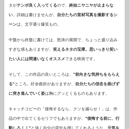
タが
テンポ良く入ってくる
ので、
終始ニヤニヤが止まらな
い
。詳細は書けませんが、
自分たちの宣材写真を撮影するシ
ーン
は、文字通り爆笑もの。
中盤から終盤に書けては、怒涛の展開で、ちょっと盛り込み
すぎな感もありますが、
笑えるネタの宝庫。思いっきり笑い
たい人には間違いなくオススメ
できる映画です。
そして、この作品の良いところは、
"前向きな気持ちをもらえ
る"
ところ。紆余曲折がありますが、
自分たちの信念を曲げず
に突き進んでいく姿
は胸にグッとくるものもあります。
キャッチコピーの「後悔するなら、クソを漏らせ！」は、作
品の中で出てくるセリフでもありますが、
"後悔する前に、行
動しろ！！"
と強く自分の背中を押してくれるような、
元気を