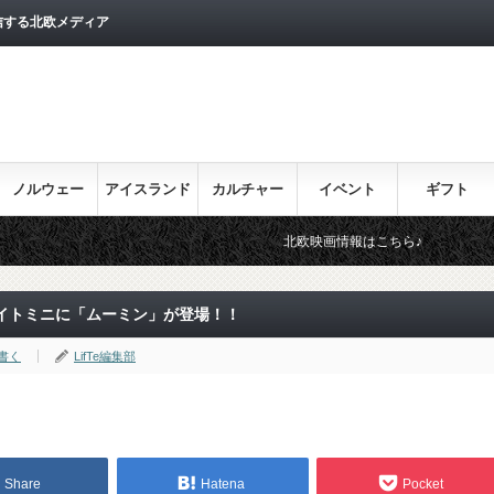
信する北欧メディア
ノルウェー
アイスランド
カルチャー
イベント
ギフト
北欧映画情報はこちら♪
目を通しておきた
イトミニに「ムーミン」が登場！！
書く
LifTe編集部
Share
Hatena
Pocket