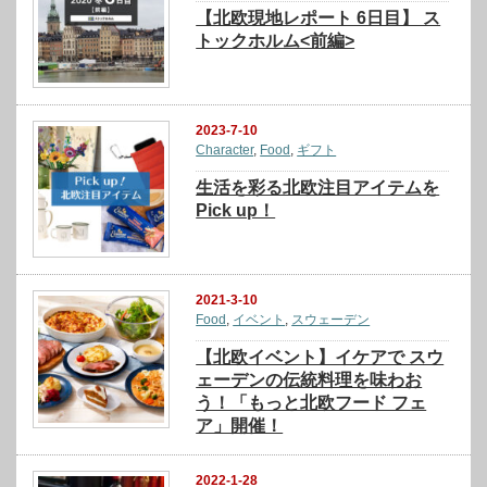
【北欧現地レポート 6日目】 ス
トックホルム<前編>
2023-7-10
Character
,
Food
,
ギフト
生活を彩る北欧注目アイテムを
Pick up！
2021-3-10
Food
,
イベント
,
スウェーデン
【北欧イベント】イケアで スウ
ェーデンの伝統料理を味わお
う！「もっと北欧フード フェ
ア」開催！
2022-1-28