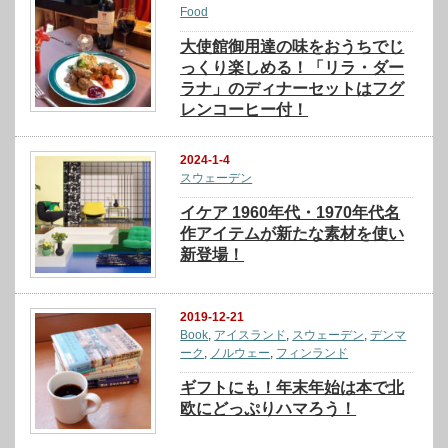
Food
大使館御用達の味をおうちでじ
っくり楽しめる！「リラ・ダー
ラナ」のディナーセットはフグ
レンコーヒー付！
2024-1-4
スウェーデン
イケア 1960年代・1970年代名
作アイテムが新たな素材を使い
新登場！
2019-12-21
Book
,
アイスランド
,
スウェーデン
,
デンマ
ーク
,
ノルウェー
,
フィンランド
ギフトにも！年末年始は本で北
欧にどっぷりハマろう！