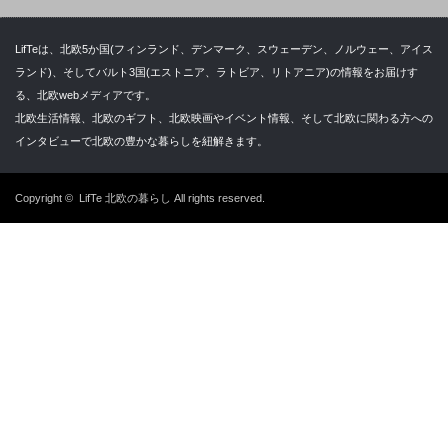
LifTeは、北欧5か国(フィンランド、デンマーク、スウェーデン、ノルウェー、アイス
ランド)、そしてバルト3国(エストニア、ラトビア、リトアニア)の情報をお届けす
る、北欧webメディアです。
北欧生活情報、北欧のギフト、北欧映画やイベント情報、そして北欧に関わる方への
インタビューで北欧の豊かな暮らしを紐解きます。
Copyright ©
LifTe 北欧の暮らし
All rights reserved.