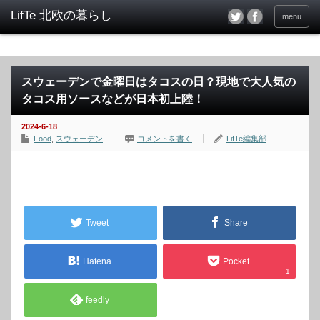
menu
スウェーデンで金曜日はタコスの日？現地で大人気の
タコス用ソースなどが日本初上陸！
2024-6-18
Food
,
スウェーデン
コメントを書く
LifTe編集部
Tweet
Share
Hatena
Pocket
1
feedly