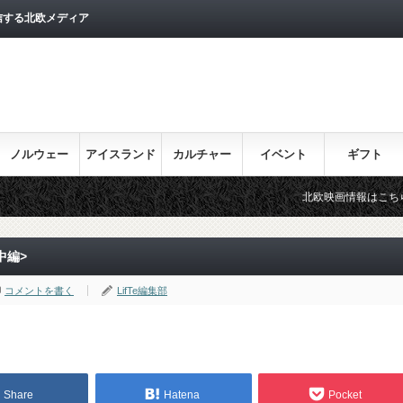
信する北欧メディア
ノルウェー
アイスランド
カルチャー
イベント
ギフト
北欧映画情報はこちら♪
目
中編>
コメントを書く
LifTe編集部
Share
Hatena
Pocket