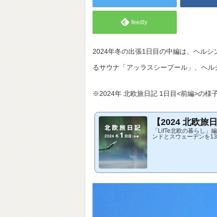
feedly
2024年冬の出張1日目の中編は、ヘル
るサウナ「アッラスシープール」、ヘル
※2024年 北欧旅日記 1日目<前編>の
【2024 北欧旅
「LifTe北欧の暮らし
ンドとスウェーデンを1
つ皆さんに紹介していき
貨両替所、機...