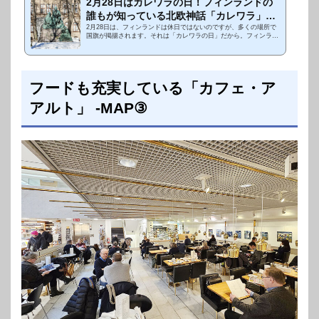
2月28日はカレワラの日！フィンランドの
誰もが知っている北欧神話「カレワラ」と
は？
2月28日は、フィンランドは休日ではないのですが、多くの場所で
国旗が掲揚されます。それは「カレワラの日」だから。フィンラン
ドが好きな方であれば「カレワラ」という言葉は聞いたことがある
かもしれませんが、...
フードも充実している「カフェ・ア
アルト」 -MAP③