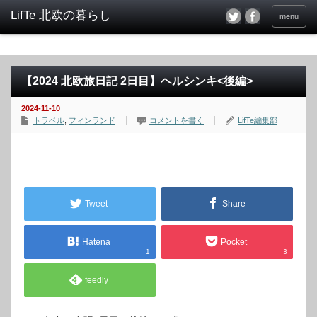
menu
【2024 北欧旅日記 2日目】ヘルシンキ<後編>
2024-11-10
トラベル
,
フィンランド
コメントを書く
LifTe編集部
Tweet
Share
Hatena
Pocket
1
3
feedly