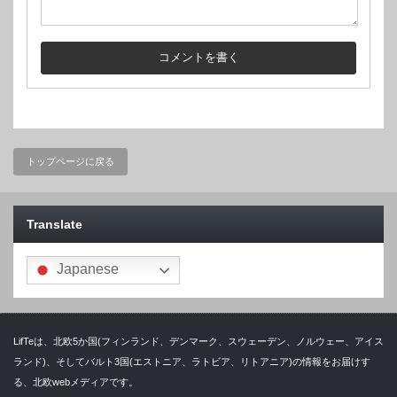
トップページに戻る
Translate
Japanese
LifTeは、北欧5か国(フィンランド、デンマーク、スウェーデン、ノルウェー、アイス
ランド)、そしてバルト3国(エストニア、ラトビア、リトアニア)の情報をお届けす
る、北欧webメディアです。