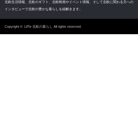
北欧生活情報、北欧のギフト、北欧映画やイベント情報、そして北欧に関わる方への
インタビューで北欧の豊かな暮らしを紐解きます。
Copyright ©
LifTe 北欧の暮らし
All rights reserved.