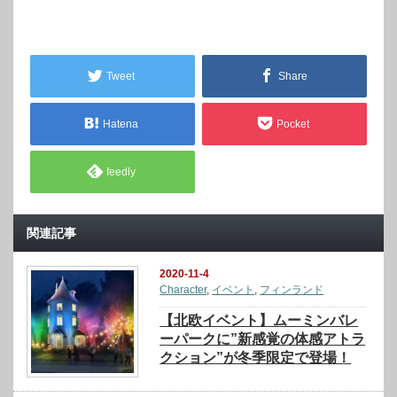
Tweet
Share
Hatena
Pocket
feedly
関連記事
2020-11-4
Character
,
イベント
,
フィンランド
【北欧イベント】ムーミンバレ
ーパークに”新感覚の体感アトラ
クション”が冬季限定で登場！