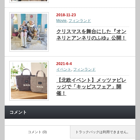
2018-11-23
Movie
,
フィンランド
クリスマスを舞台にした『オン
ネリとアンネリのふゆ』公開！
2021-6-4
イベント
,
フィンランド
【北欧イベント】メッツァビレ
ッジで「キッピスフェア」開
催！
コメント
コメント (0)
トラックバックは利用できません。