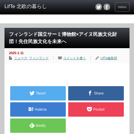
menu
フィンランド国立サーミ博物館×アイヌ民族文化財
団！先住民族文化を未来へ
2025-1-11
ニュース
,
フィンランド
コメントを書く
LifTe編集部
Tweet
Share
Hatena
Pocket
feedly