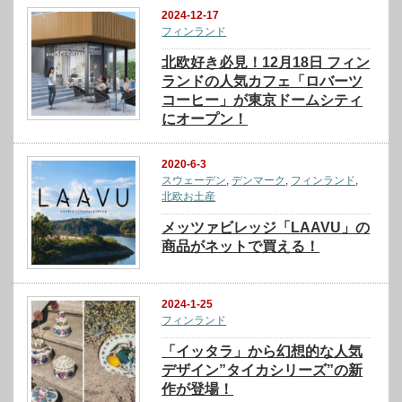
2024-12-17
フィンランド
北欧好き必見！12月18日 フィン
ランドの人気カフェ「ロバーツ
コーヒー」が東京ドームシティ
にオープン！
2020-6-3
スウェーデン
,
デンマーク
,
フィンランド
,
北欧お土産
メッツァビレッジ「LAAVU」の
商品がネットで買える！
2024-1-25
フィンランド
「イッタラ」から幻想的な人気
デザイン”タイカシリーズ”の新
作が登場！