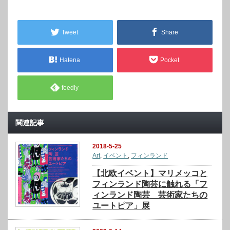
Tweet
Share
Hatena
Pocket
feedly
関連記事
2018-5-25
Art
,
イベント
,
フィンランド
【北欧イベント】マリメッコと
フィンランド陶芸に触れる「フ
ィンランド陶芸 芸術家たちの
ユートピア」展