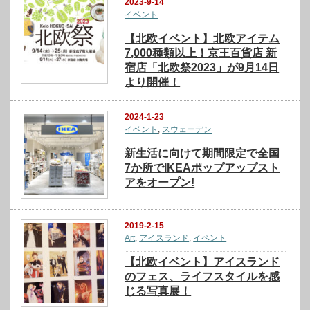
2023-9-14
イベント
【北欧イベント】北欧アイテム
7,000種類以上！京王百貨店 新
宿店「北欧祭2023」が9月14日
より開催！
2024-1-23
イベント
,
スウェーデン
新生活に向けて期間限定で全国
7か所でIKEAポップアップスト
アをオープン!
2019-2-15
Art
,
アイスランド
,
イベント
【北欧イベント】アイスランド
のフェス、ライフスタイルを感
じる写真展！