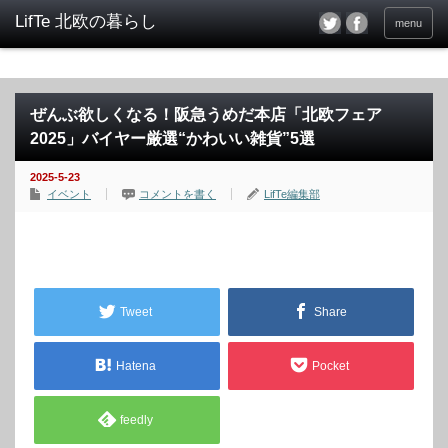
menu
ぜんぶ欲しくなる！阪急うめだ本店「北欧フェア
2025」バイヤー厳選“かわいい雑貨”5選
2025-5-23
イベント
コメントを書く
LifTe編集部
Tweet
Share
Hatena
Pocket
feedly