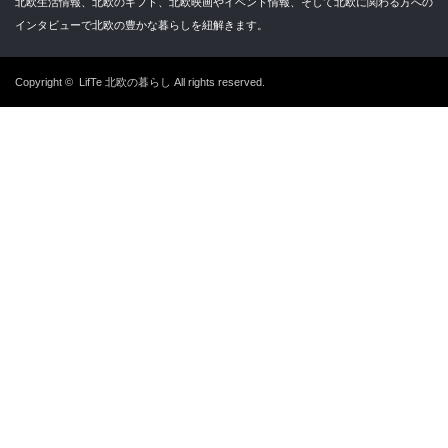
北欧生活情報、北欧のギフト、北欧映画やイベント情報、そして北欧に関わる方への
インタビューで北欧の豊かな暮らしを紐解きます。
Copyright ©
LifTe 北欧の暮らし
All rights reserved.