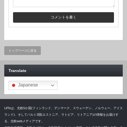
トップページに戻る
Translate
Japanese
LifTeは、北欧5か国(フィンランド、デンマーク、スウェーデン、ノルウェー、アイス
ランド)、そしてバルト3国(エストニア、ラトビア、リトアニア)の情報をお届けす
る、北欧webメディアです。