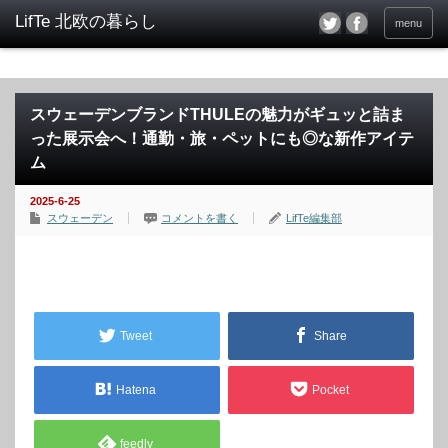
menu
スウェーデンブランドTHULEの魅力がギュッと詰ま
った展示会へ！通勤・旅・ペットにも◎な新作アイテ
ム
2025-6-25
スウェーデン
コメントを書く
LifTe編集部
Tweet
Share
Hatena
Pocket
feedly