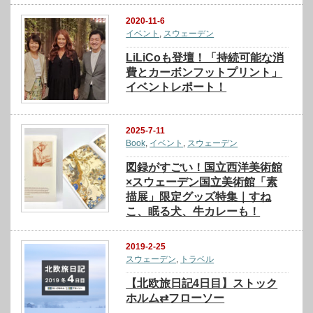
2020-11-6
イベント
,
スウェーデン
LiLiCoも登壇！「持続可能な消
費とカーボンフットプリント」
イベントレポート！
2025-7-11
Book
,
イベント
,
スウェーデン
図録がすごい！国立西洋美術館
×スウェーデン国立美術館「素
描展」限定グッズ特集｜すね
こ、眠る犬、牛カレーも！
2019-2-25
スウェーデン
,
トラベル
【北欧旅日記4日目】ストック
ホルム⇄フローソー