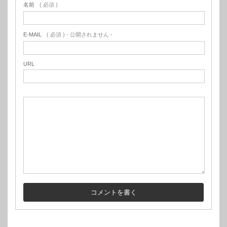
名前
( 必須 )
E-MAIL
( 必須 ) - 公開されません -
URL