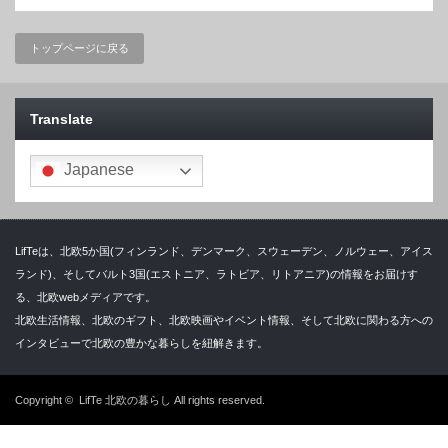
トップページに戻る
Translate
Japanese
LifTeは、北欧5か国(フィンランド、デンマーク、スウェーデン、ノルウェー、アイス
ランド)、そしてバルト3国(エストニア、ラトビア、リトアニア)の情報をお届けす
る、北欧webメディアです。
北欧生活情報、北欧のギフト、北欧映画やイベント情報、そして北欧に関わる方への
インタビューで北欧の豊かな暮らしを紐解きます。
Copyright ©
LifTe 北欧の暮らし
All rights reserved.