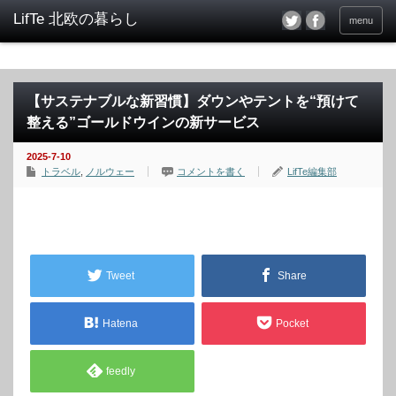
menu
【サステナブルな新習慣】ダウンやテントを“預けて
整える”ゴールドウインの新サービス
2025-7-10
トラベル
,
ノルウェー
コメントを書く
LifTe編集部
Tweet
Share
Hatena
Pocket
feedly