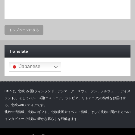
トップページに戻る
Translate
Japanese
LifTeは、北欧5か国(フィンランド、デンマーク、スウェーデン、ノルウェー、アイス
ランド)、そしてバルト3国(エストニア、ラトビア、リトアニア)の情報をお届けす
る、北欧webメディアです。
北欧生活情報、北欧のギフト、北欧映画やイベント情報、そして北欧に関わる方への
インタビューで北欧の豊かな暮らしを紐解きます。