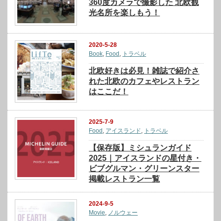
360度カメラで撮影した 北欧観
光名所を楽しもう！
2020-5-28
Book
,
Food
,
トラベル
北欧好きは必見！雑誌で紹介さ
れた北欧のカフェやレストラン
はここだ！
2025-7-9
Food
,
アイスランド
,
トラベル
【保存版】ミシュランガイド
2025｜アイスランドの星付き・
ビブグルマン・グリーンスター
掲載レストラン一覧
2024-9-5
Movie
,
ノルウェー