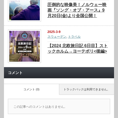
圧倒的な映像美！ノルウェー映
画『ソング・オブ・アース』9
月20日(金)より全国公開！
2025-3-9
スウェーデン
,
トラベル
【2024 北欧旅日記 6日目】スト
ックホルム→ヨーテボリ<後編>
コメント
コメント (0)
トラックバックは利用できません。
この記事へのコメントはありません。