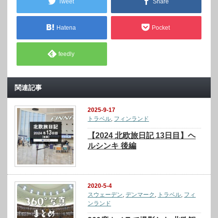
Tweet
Share
Hatena
Pocket
feedly
関連記事
2025-9-17
トラベル
,
フィンランド
【2024 北欧旅日記 13日目】ヘ
ルシンキ 後編
2020-5-4
スウェーデン
,
デンマーク
,
トラベル
,
フィ
ンランド