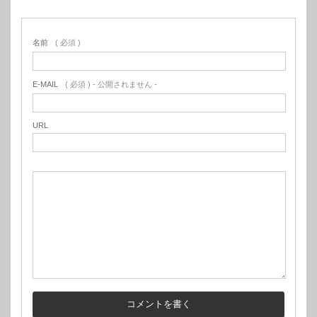
名前
( 必須 )
E-MAIL
( 必須 ) - 公開されません -
URL